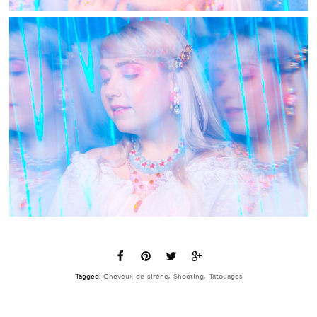
Tagged:
Cheveux de sirène
,
Shooting
,
Tatouages