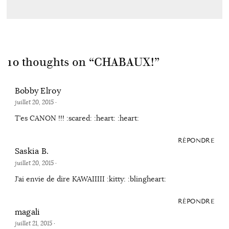
10 thoughts on “
CHABAUX!
”
Bobby Elroy
juillet 20, 2015
·
T’es CANON !!! :scared: :heart: :heart:
RÉPONDRE
Saskia B.
juillet 20, 2015
·
J’ai envie de dire KAWAIIIII :kitty: :blingheart:
RÉPONDRE
magali
juillet 21, 2015
·