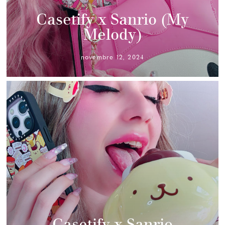
Casetify x Sanrio (My
Melody)
novembre 12, 2024
Casetify x Sanrio