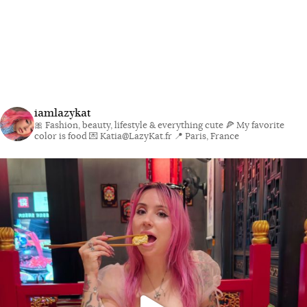
iamlazykat
🎀 Fashion, beauty, lifestyle & everything cute
🍕 My favorite
color is food
💌 Katia@LazyKat.fr
📍 Paris, France