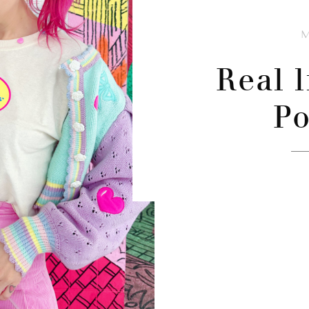
Real l
Po