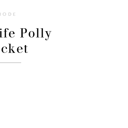
MODE
ife Polly
cket