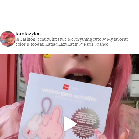
iamlazykat
🎀 Fashion, beauty, lifestyle & everything cute
🍕 My favorite
color is food
💌 Katia@LazyKat.fr
📍 Paris, France