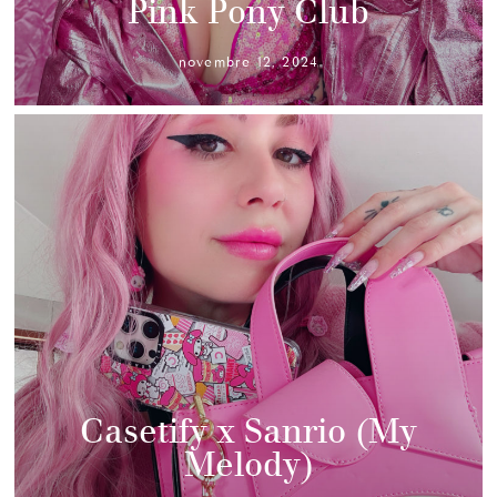
Pink Pony Club
novembre 12, 2024
Casetify x Sanrio (My
Melody)