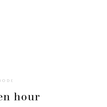
MODE
en hour