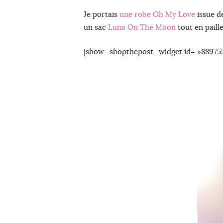
Je portais
une robe Oh My Love
issue d
un sac
Luna On The Moon
tout en paill
[show_shopthepost_widget id= »889755