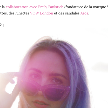
e la
collaboration avec Emily Faulstich
(fondatrice de la marque W
ettes, des lunettes
VOW London
et des sandales
Asos
.
″]