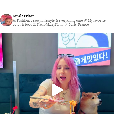
iamlazykat
🎀 Fashion, beauty, lifestyle & everything cute
🍕 My favorite
color is food
💌 Katia@LazyKat.fr
📍 Paris, France