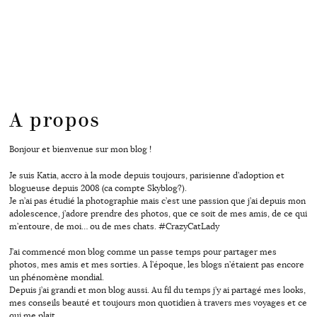
A propos
Bonjour et bienvenue sur mon blog !
Je suis Katia, accro à la mode depuis toujours, parisienne d’adoption et
blogueuse depuis 2008 (ca compte Skyblog?).
Je n’ai pas étudié la photographie mais c’est une passion que j’ai depuis mon
adolescence, j’adore prendre des photos, que ce soit de mes amis, de ce qui
m’entoure, de moi… ou de mes chats. #CrazyCatLady
J’ai commencé mon blog comme un passe temps pour partager mes
photos, mes amis et mes sorties. A l’époque, les blogs n’étaient pas encore
un phénomène mondial.
Depuis j’ai grandi et mon blog aussi. Au fil du temps j’y ai partagé mes looks,
mes conseils beauté et toujours mon quotidien à travers mes voyages et ce
qui me plait.