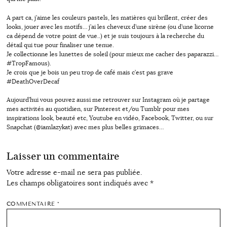
A part ca, j’aime les couleurs pastels, les matières qui brillent, créer des
looks, jouer avec les motifs… j’ai les cheveux d’une sirène (ou d’une licorne
ca dépend de votre point de vue..) et je suis toujours à la recherche du
détail qui tue pour finaliser une tenue.
Je collectionne les lunettes de soleil (pour mieux me cacher des paparazzi…
#TropFamous).
Je crois que je bois un peu trop de café mais c’est pas grave
#DeathOverDecaf
Aujourd’hui vous pouvez aussi me retrouver sur Instagram où je partage
mes activités au quotidien, sur Pinterest et/ou Tumblr pour mes
inspirations look, beauté etc, Youtube en vidéo, Facebook, Twitter, ou sur
Snapchat (@iamlazykat) avec mes plus belles grimaces…
Laisser un commentaire
Votre adresse e-mail ne sera pas publiée.
Les champs obligatoires sont indiqués avec
*
COMMENTAIRE
*