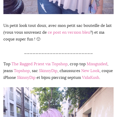
Un petit look tout doux, avec mon petit sac bouteille de lait
(vous vous souvenez de
ce post en version bleu
?) et ma
coque super fun ! 🙂
________________________
Top
The Ragged Priest via Topshop
, crop top
Missguided
,
jeans
Topshop
, sac
SkinnyDip
, chaussures
New Look
, coque
iPhone
SkinnyDip
et bijou piercing septum
VidaKush
.