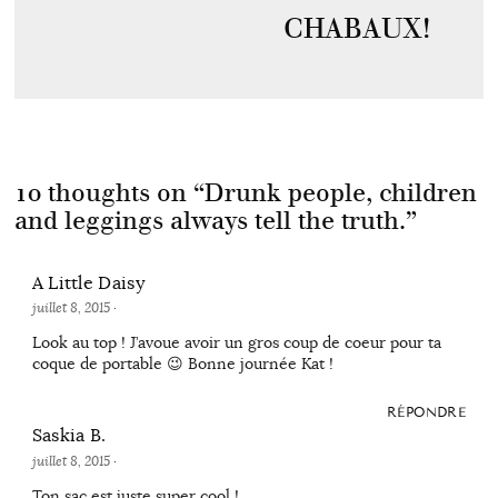
CHABAUX!
10 thoughts on “
Drunk people, children
and leggings always tell the truth.
”
A Little Daisy
juillet 8, 2015
·
Look au top ! J’avoue avoir un gros coup de coeur pour ta
coque de portable 😉 Bonne journée Kat !
RÉPONDRE
Saskia B.
juillet 8, 2015
·
Ton sac est juste super cool !