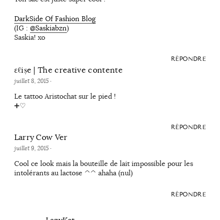
DarkSide Of Fashion Blog
(IG :
@Saskiabzn
)
Saskia! xo
RÉPONDRE
ɛℓiṣe | The creative contente
juillet 8, 2015
·
Le tattoo Aristochat sur le pied !
➕♡
RÉPONDRE
Larry Cow Ver
juillet 9, 2015
·
Cool ce look mais la bouteille de lait impossible pour les
intolérants au lactose ^^ ahaha (nul)
RÉPONDRE