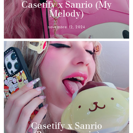
Casetify x Sanrio (My
Melody)
novembre 12, 2024
Casetify x Sanrio