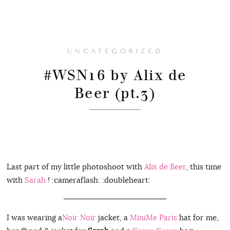
UNCATEGORIZED
#WSN16 by Alix de
Beer (pt.3)
Last part of my little photoshoot with
Alix de Beer
, this time
with
Sarah
! :cameraflash: :doubleheart:
I was wearing a
Noir Noir
jacket, a
MiniMe Paris
hat for me,