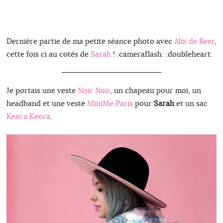
Dernière partie de ma petite séance photo avec
Alix de Beer
,
cette fois ci au cotés de
Sarah
! :cameraflash: :doubleheart:
Je portais une veste
Noir Noir
, un chapeau pour moi, un
headband et une veste
MiniMe Paris
pour
Sarah
et un sac
Keora Keora
.