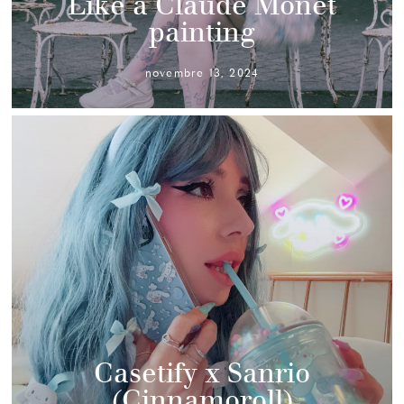
Like a Claude Monet
painting
novembre 13, 2024
Casetify x Sanrio
(Cinnamoroll)