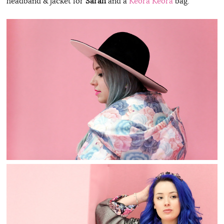
headband & jacket for
Sarah
and a
Keora Keora
bag.