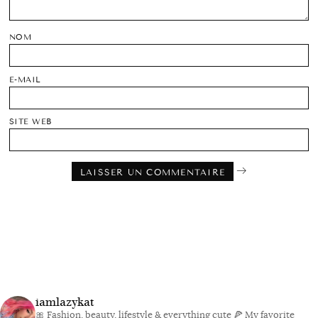
NOM
E-MAIL
SITE WEB
iamlazykat
🎀 Fashion, beauty, lifestyle & everything cute
🍕 My favorite