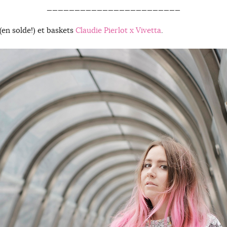
________________________
(en solde!) et baskets
Claudie Pierlot x Vivetta
.