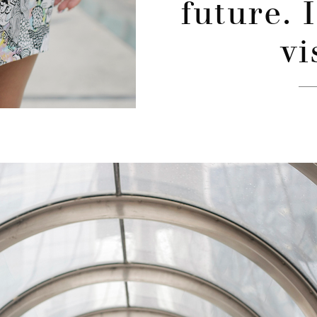
future. 
vi