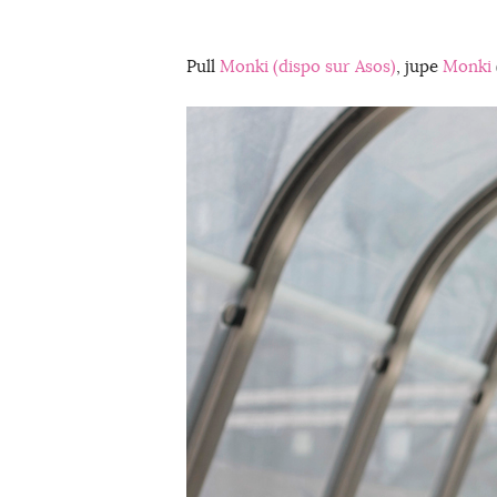
Pull
Monki (dispo sur Asos)
, jupe
Monki