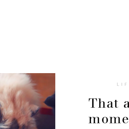
LI
That 
mome