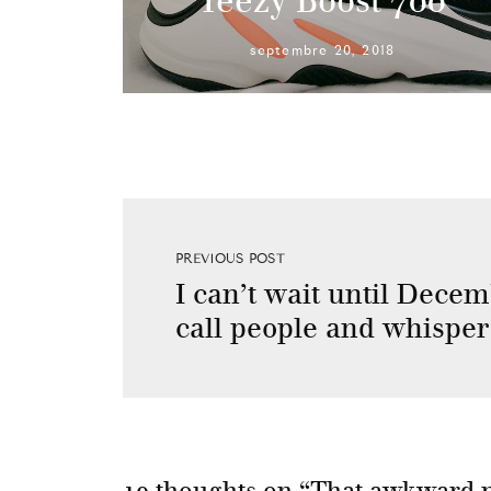
Yeezy Boost 700
septembre 20, 2018
PREVIOUS POST
I can’t wait until Decem
call people and whisper 
19 thoughts on “
That awkward 