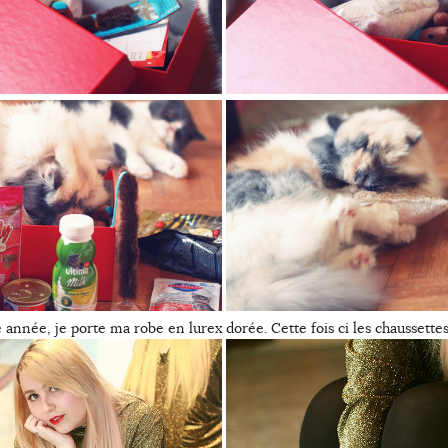
née, je porte ma robe en lurex dorée. Cette fois ci les chaussettes 