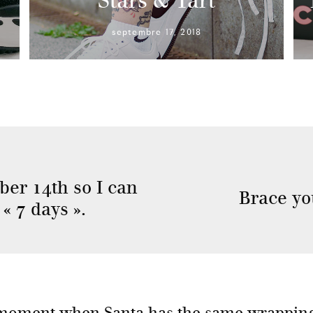
Stars & Tart
septembre 17, 2018
ber 14th so I can
Brace yo
« 7 days ».
moment when Santa has the same wrappin