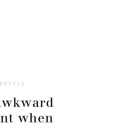
FESTYLE
awkward
nt when