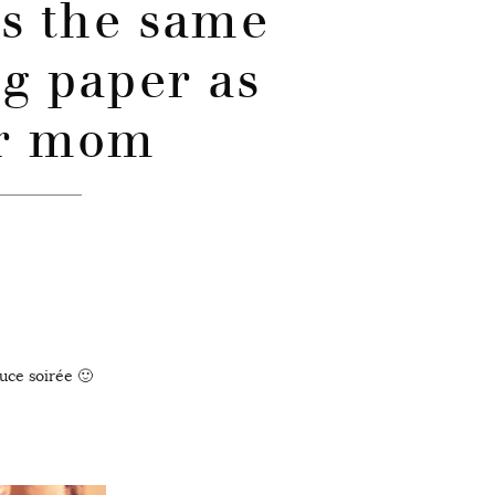
s the same
g paper as
r mom
uce soirée 🙂