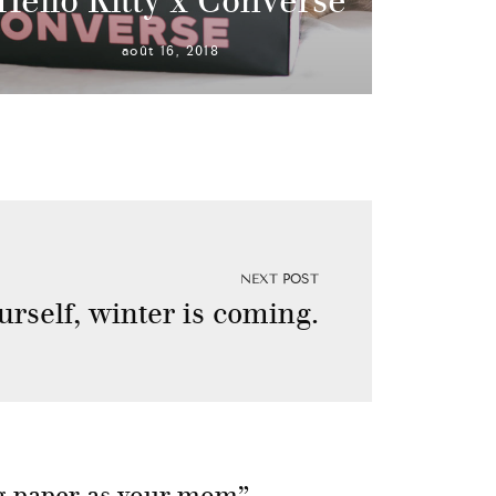
Hello Kitty x Converse
août 16, 2018
NEXT POST
urself, winter is coming.
g paper as your mom
”