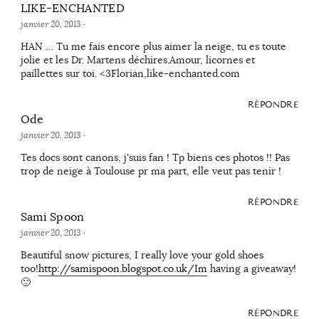
LIKE-ENCHANTED
janvier 20, 2013
·
HAN … Tu me fais encore plus aimer la neige, tu es toute
jolie et les Dr. Martens déchires.Amour, licornes et
paillettes sur toi. <3Florian,like-enchanted.com
RÉPONDRE
Ode
janvier 20, 2013
·
Tes docs sont canons, j'suis fan ! Tp biens ces photos !! Pas
trop de neige à Toulouse pr ma part, elle veut pas tenir !
RÉPONDRE
Sami Spoon
janvier 20, 2013
·
Beautiful snow pictures, I really love your gold shoes
too!
http://samispoon.blogspot.co.uk/Im
having a giveaway!
🙂
RÉPONDRE