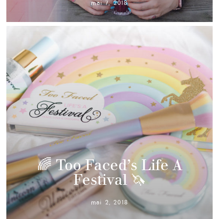
mai 7, 2018
🌈 Too Faced’s Life A
Festival 🦄
mai 2, 2018