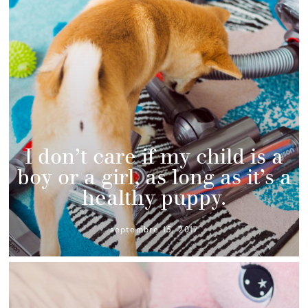
I don’t care if my child is a
boy or a girl, as long as it’s a
healthy puppy.
septembre 15, 2017