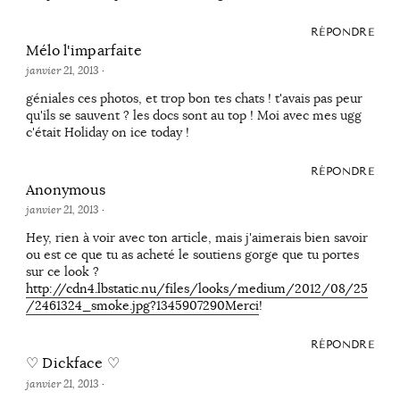
RÉPONDRE
Mélo l'imparfaite
janvier 21, 2013
·
géniales ces photos, et trop bon tes chats ! t'avais pas peur
qu'ils se sauvent ? les docs sont au top ! Moi avec mes ugg
c'était Holiday on ice today !
RÉPONDRE
Anonymous
janvier 21, 2013
·
Hey, rien à voir avec ton article, mais j'aimerais bien savoir
ou est ce que tu as acheté le soutiens gorge que tu portes
sur ce look ?
http://cdn4.lbstatic.nu/files/looks/medium/2012/08/25
/2461324_smoke.jpg?1345907290Merci
!
RÉPONDRE
♡ Dickface ♡
janvier 21, 2013
·