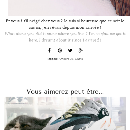
Et vous à t’il neigé chez vous ? Je suis si heureuse que ce soit le
cas ici, j’en rêvais depuis mon arrivée !
What about you, did it snow where you live ? I’m so glad we got it
here, I dreamt about it since I arrived !
Tagged:
Amoureux
,
Chats
Vous aimerez peut-être...