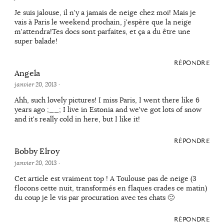
Je suis jalouse, il n'y a jamais de neige chez moi! Mais je
vais à Paris le weekend prochain, j'espère que la neige
m'attendra!Tes docs sont parfaites, et ça a du être une
super balade!
RÉPONDRE
Angela
janvier 20, 2013
·
Ahh, such lovely pictures! I miss Paris, I went there like 6
years ago ;__; I live in Estonia and we've got lots of snow
and it's really cold in here, but I like it!
RÉPONDRE
Bobby Elroy
janvier 20, 2013
·
Cet article est vraiment top ! A Toulouse pas de neige (3
flocons cette nuit, transformés en flaques crades ce matin)
du coup je le vis par procuration avec tes chats 🙂
RÉPONDRE