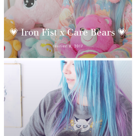
💗 Iron Fist x Care Bears 💗
février 8, 2017