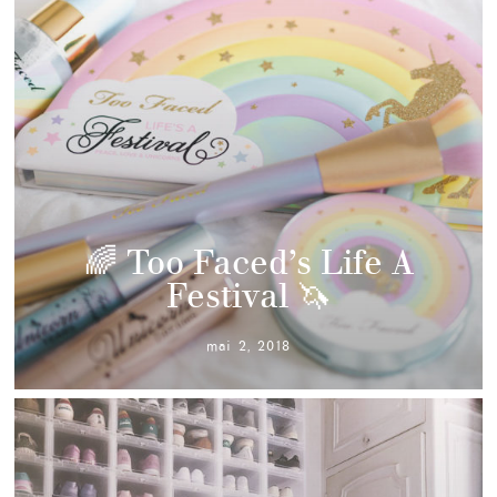
🌈 Too Faced’s Life A
Festival 🦄
mai 2, 2018