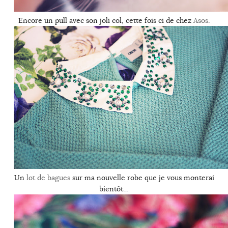
Encore un pull avec son joli col, cette fois ci de chez
Asos
.
Un
lot de bagues
sur ma nouvelle robe que je vous monterai
bientôt…