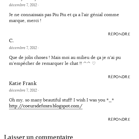
décembre 7, 2012
·
Je ne connaissais pas Piu Piu et ça a l'air génial comme
marque, merci !
RÉPONDRE
C.
décembre 7, 2012
·
Que de jolis choses ! Mais moi au milieu de ça je n'ai pu
m'empêcher de remarquer le chat !! ^^ ♡
RÉPONDRE
Katie Frank
décembre 7, 2012
·
Oh my.. so many beautiful stuff! I wish I was you *_*
http://coeursdefoxes.blogspot.com/
RÉPONDRE
Laisser un commentaire