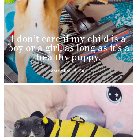
I don’t care if my child is a
boy or a girl, as long as it’s a
healthy puppy.
septembre 15, 2017