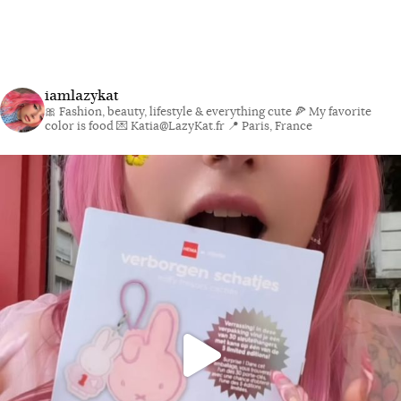
iamlazykat
🎀 Fashion, beauty, lifestyle & everything cute
🍕 My favorite
color is food
💌 Katia@LazyKat.fr
📍 Paris, France