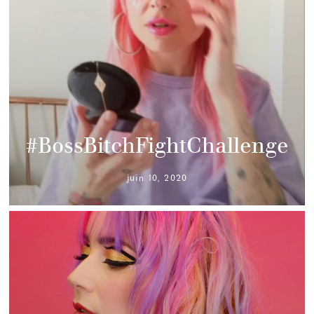
#BossBitchFightChallenge
juin 10, 2020