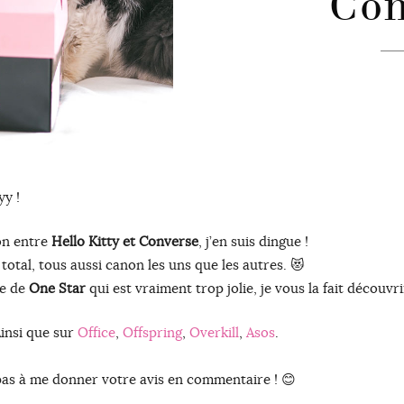
Con
y !
on entre
Hello Kitty et Converse
, j’en suis dingue !
otal, tous aussi canon les uns que les autres. 😻
se de
One Star
qui est vraiment trop jolie, je vous la fait découvr
Ainsi que sur
Office
,
Offspring
,
Overkill
,
Asos
.
 pas à me donner votre avis en commentaire ! 😊