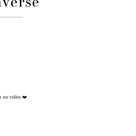
verse
ir en vidéo ❤️