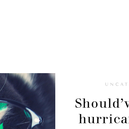
UNCAT
Should’v
hurrica