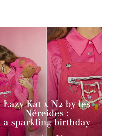
Lazy Kat x N2 by les
Néreides :
a sparkling birthday