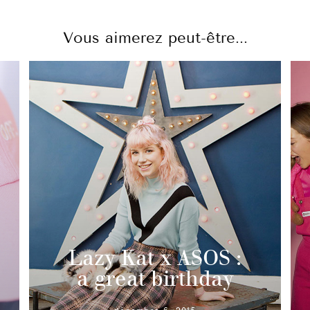
Vous aimerez peut-être...
Lazy Kat x ASOS :
a great birthday