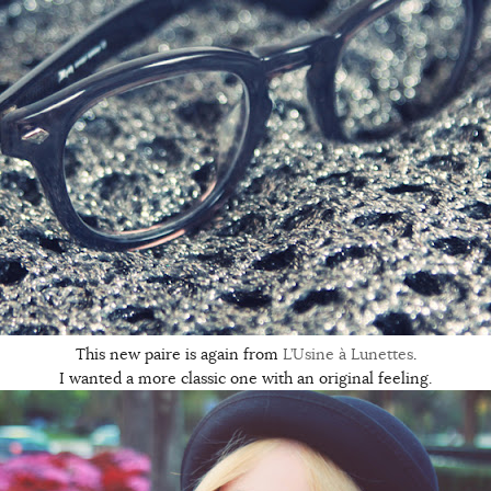
This new paire is again from
L’Usine à Lunettes
.
I wanted a more classic one with an original feeling.