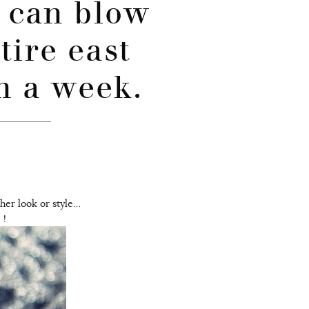
t can blow
tire east
in a week.
her look or style…
 !