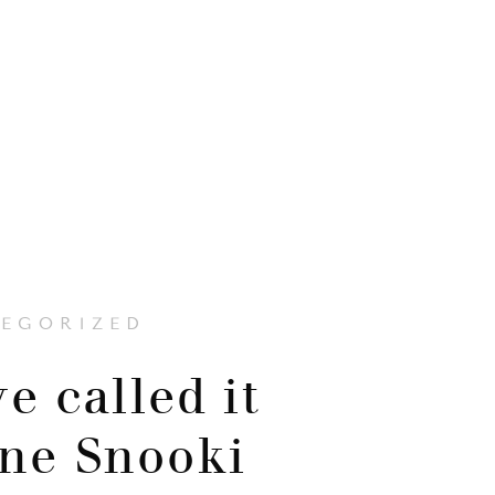
EGORIZED
e called it
ne Snooki