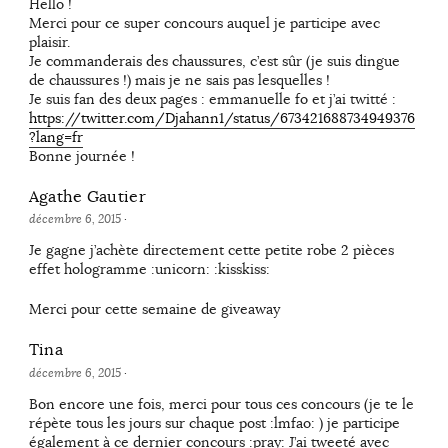
Hello !
Merci pour ce super concours auquel je participe avec
plaisir.
Je commanderais des chaussures, c’est sûr (je suis dingue
de chaussures !) mais je ne sais pas lesquelles !
Je suis fan des deux pages : emmanuelle fo et j’ai twitté :
https://twitter.com/Djahann1/status/673421688734949376
?lang=fr
Bonne journée !
Agathe Gautier
décembre 6, 2015
·
Je gagne j’achète directement cette petite robe 2 pièces
effet hologramme :unicorn: :kisskiss:
Merci pour cette semaine de giveaway
Tina
décembre 6, 2015
·
Bon encore une fois, merci pour tous ces concours (je te le
répète tous les jours sur chaque post :lmfao: ) je participe
également à ce dernier concours :pray: J’ai tweeté avec