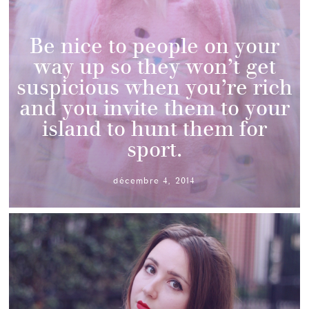
Be nice to people on your
way up so they won’t get
suspicious when you’re rich
and you invite them to your
island to hunt them for
sport.
décembre 4, 2014