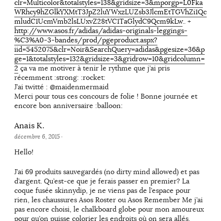
clr=Multicolor&totalstyles=138&gridsize=3&mporgp=L0Fka
WRhcy9hZGlkYXMtT3JpZ2luYWxzLUZsb3JlcmEtTGVhZi1Qc
mludC1UcmVmb2lsLUxvZ28tVC1TaGlydC9Qcm9kLw
.. +
http://www.asos.fr/adidas/adidas-originals-leggings-
%C3%A0-3-bandes/prod/pgeproduct.aspx?
iid=5452075&clr=Noir&SearchQuery=adidas&pgesize=36&p
ge=1&totalstyles=132&gridsize=3&gridrow=10&gridcolumn=
2
ça va me motiver à tenir le rythme que j’ai pris
récemment :strong: :rocket:
J’ai twitté : @maidenmermaid
Merci pour tous ces concours de folie ! Bonne journée et
encore bon anniversaire :balloon:
Anais K.
décembre 6, 2015
·
Hello!
J’ai 69 produits sauvegardés (no dirty mind allowed) et pas
d’argent. Qu’est-ce que je ferais passer en premier? La
coque fusée skinnydip, je ne viens pas de l’espace pour
rien, les chaussures Asos Roster ou Asos Remember Me j’ai
pas encore choisi, le chalkboard globe pour mon amoureux
pour qu’on puisse colorier les endroits où on sera allés.