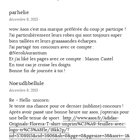
parhelie
décembre 6, 2015
·
wow Asos c’est ma marque préférée du coup je participe !
J’ai particulièrement leurs robes qui sont toujours super
bien taillées et leurs graaaaandes écharpes.
J’ai partagé ton concours avec ce compte :
@NeroliAurantium
Et j’ai liké les pages avec ce compte : Manon Castel
En tout cas je croise les doigts.
Bonne fin de journée à toi !
Noeudlibellule
décembre 6, 2015
·
Re – Hello :unicorn:
Je tente ma chance pour ce dernier (sublime) concours !
Après avoir passé une bonne heure sur asos, j’opterais pour
une belle tenue de sport :
http://www.asos.fr/Adidas-
Originals-Florera-T-shirt-imprim%C3%A9-feuilles-avec-
logo-tr%C3%A8fle/18kk2p/?
iid=5708915&cid=5906&sh=0&pge=0&pgesize=36&sort=-1&