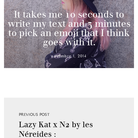
It takes me 10 seconds to
write my text and 3 minutes
to pick an emoji that I think
goes with it.
novembre 1, 2014
PREVIOUS POST
Lazy Kat x N2 by les
Néreides :