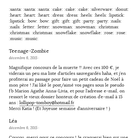
:santa: :santa: :santa: :cake: :cake: :cake: :silverware: :donut:
:heart: :heart: :heart: :dress: :dress: :heels: :heels: :lipstick:
:lipstick: :bow: :bow: :gift: :gift: :gift: :party: :party: :nails:
:nails: :letter: :letter: :snowman: :snowman: :christmas:
:christmas: :christmas: :snowflake: :snowflake: :rose: :rose:
:music: :music:
Teenage-Zombie
décembre 6, 2015
·
Magnifique concours de la muerte !! Avec ces 100 €, je
viderais un peu ma liste d’articles sauvegardés haha, et j’en
profiterai au passage pour faire un petit cadeau de Noël à
mon père ! J’ai liké le post/aimé vos pages sous le pseudo
fb Marion Agathe Anna-Livia, et pour l’adresse e-mail, on
ressort le vieux dossier honteux de création d’e-mail à 15
ans :
lollipop-tomboy@hotmail.fr
Merci Katia ! (Et Joyeuse semaine d’anniversaire ! )
Léa
décembre 6, 2015
·
Coucou, merci pour ce concours ! Je craquerai bien sur une