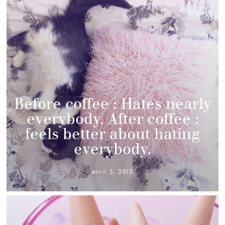
Before coffee : Hates nearly
everybody. After coffee :
feels better about hating
everybody.
avril 5, 2015