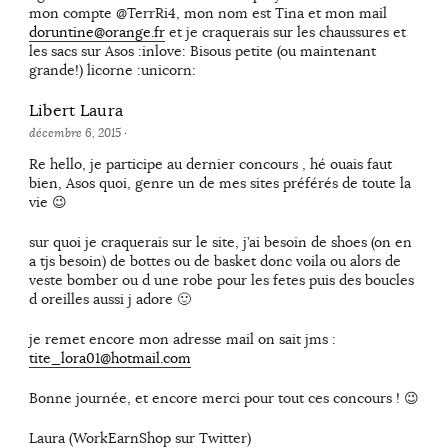
mon compte @TerrRi4, mon nom est Tina et mon mail
doruntine@orange.fr
et je craquerais sur les chaussures et
les sacs sur Asos :inlove: Bisous petite (ou maintenant
grande!) licorne :unicorn:
Libert Laura
décembre 6, 2015
·
Re hello, je participe au dernier concours , hé ouais faut
bien, Asos quoi, genre un de mes sites préférés de toute la
vie 😉
sur quoi je craquerais sur le site, j’ai besoin de shoes (on en
a tjs besoin) de bottes ou de basket donc voila ou alors de
veste bomber ou d une robe pour les fetes puis des boucles
d oreilles aussi j adore 🙂
je remet encore mon adresse mail on sait jms :
tite_lora01@hotmail.com
Bonne journée, et encore merci pour tout ces concours ! 😉
Laura (WorkEarnShop sur Twitter)