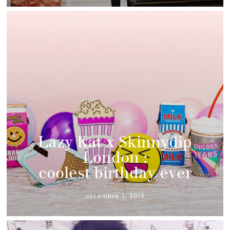
Lazy Kat x Skinnydip
London :
coolest birthday ever
décembre 1, 2015