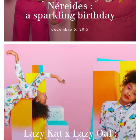
Néreides :
a sparkling birthday
décembre 5, 2015
Lazy Kat x Lazy Oaf :