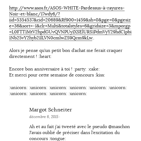
http://www.asos.fr/ASOS-WHITE-Pardessus-à-rayures-
Noir-et-blanc/17wdy6/?
iid=5354537&cid=20689&Rf900=1459&sh=0&pge=0&pgesiz
e=36&sort=-1&clr=Multi&totalstyles=6&gridsize=3&mporgp
=L0FTT1MtV2hpdGUvQVNPUy1XSElURS1PdmVyY29hdC1pbi
1Nb25vY2hyb21lLVN0cmlwZS9Qcm9kLw
..
Alors je pense qu’un petit bon d’achat me ferait craquer
directement ! :heart:
Encore bon anniversaire à toi ! :party: :cake:
Et merci pour cette semaine de concours :kiss:
:unicorn: :unicorn: :unicorn: :unicorn: :unicorn: :unicorn:
:unicorn: :unicorn: :unicorn: :unicorn:
Margot Schneiter
décembre 6, 2015
·
Ah et au fait j’ai tweeté avec le pseudo @maschon
J’avais oublié de préciser dans l’excitation du
concours :tongue: