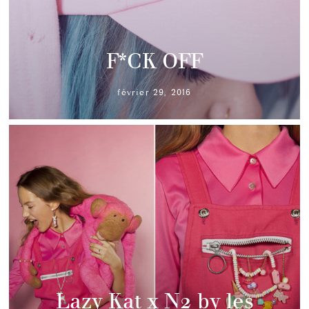
F*CK OFF
février 29, 2016
Lazy Kat x N2 by les