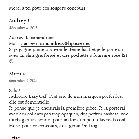
Merci à toi pour ces soupers concours!
AudreyR_
décembre 4, 2015
·
Audrey Ratsimandresy
Mail :
audrey.ratsimandresy@laposte.net
Si je gagne j’aimerais avoir le 3ème haut et je le porterai
avec un slim gris foncé et une pochette à fourrure rose f21
🙂
Monika
décembre 4, 2015
·
Salut!
J’adooore Lazy Oaf, c’est une de mes marques préférées,
elle est démentielle.
Je pense que je choisirais la première pièce. Je la porterai
avec des collants pas trop opaques, des petites baskets, une
totebag et un bonnet pour un look un peu relax mais cool.
Merci pour ce concours, c’est génial! ♥ :frog:
Effie