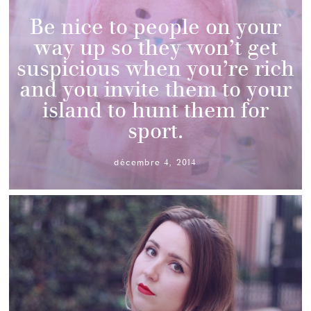
Be nice to people on your
way up so they won’t get
suspicious when you’re rich
and you invite them to your
island to hunt them for
sport.
décembre 4, 2014