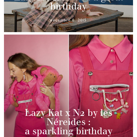
birthday
décembre 6, 2015
Lazy Kat x N2 by les
Néreides :
a sparkling birthday