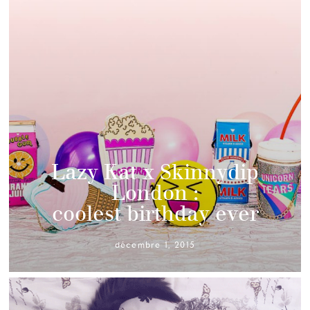
Lazy Kat x Skinnydip
London :
coolest birthday ever
décembre 1, 2015