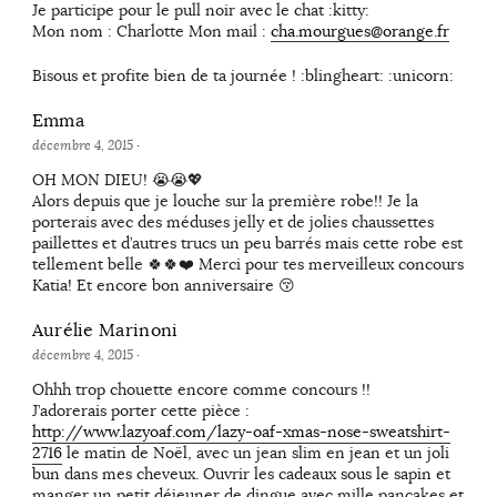
Je participe pour le pull noir avec le chat :kitty:
Mon nom : Charlotte Mon mail :
cha.mourgues@orange.fr
Bisous et profite bien de ta journée ! :blingheart: :unicorn:
Emma
décembre 4, 2015
·
OH MON DIEU! 😭😭💖
Alors depuis que je louche sur la première robe!! Je la
porterais avec des méduses jelly et de jolies chaussettes
paillettes et d’autres trucs un peu barrés mais cette robe est
tellement belle 🍀🍀❤️ Merci pour tes merveilleux concours
Katia! Et encore bon anniversaire 😚
Aurélie Marinoni
décembre 4, 2015
·
Ohhh trop chouette encore comme concours !!
J’adorerais porter cette pièce :
http://www.lazyoaf.com/lazy-oaf-xmas-nose-sweatshirt-
2716
le matin de Noël, avec un jean slim en jean et un joli
bun dans mes cheveux. Ouvrir les cadeaux sous le sapin et
manger un petit déjeuner de dingue avec mille pancakes et