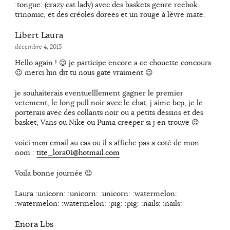
:tongue: (crazy cat lady) avec des baskets genre reebok
trinomic, et des créoles dorees et un rouge à lèvre mate.
Libert Laura
décembre 4, 2015
·
Hello again ! 😉 je participe encore a ce chouette concours
😉 merci hin dit tu nous gate vraiment 😉
je souhaiterais eventuelllement gagner le premier
vetement, le long pull noir avec le chat, j aime bcp, je le
porterais avec des collants noir ou a petits dessins et des
basket, Vans ou Nike ou Puma creeper si j en trouve 😉
voici mon email au cas ou il s affiche pas a coté de mon
nom :
tite_lora01@hotmail.com
Voila bonne journée 😉
Laura :unicorn: :unicorn: :unicorn: :watermelon:
:watermelon: :watermelon: :pig: :pig: :nails: :nails:
Enora Lbs