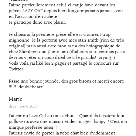
J’aime particulièrement celui-ci car je bave devant les
pièces LAZY OAF depuis bien longtemps sans jamais avoir
eu l’occasion d’en acheter.
Je participe donc avec plaisir.
Je choisirai la première pièce elle est vraiment trop
mignonne! Je la porterai avec mes stan smith (rien de très
original) mais aussi avec mon sac a dos holographique de
chez ShopJeen que j’aime tant (d’ailleurs si tu connais pas tu
devrais y jeter un coup d’oeil c’est le paradis! :crying: )
Voila voila j’ai liké les 2 pages et partagé le concours sur
Twitter
Passe une bonne journée, des gros bisous et merci encore
!!!!!! :doubleheart:
Marie
décembre 4, 2015
·
J’ai connu Lazy Oaf au tout début … Quand ils faisaient leur
pulls verts avec une maison et des nuages :happy: ! C’est ma
marque préférée aussi !!
J’aurais envie de porter la robe chat bien évidemment