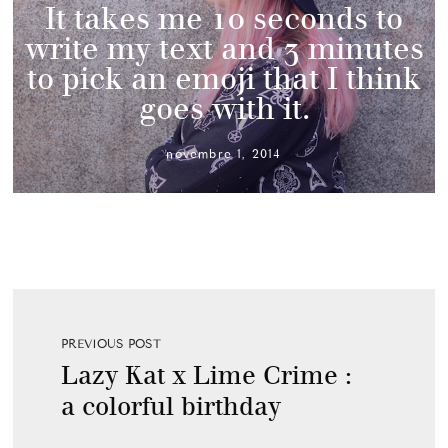
It takes me 10 seconds to
write my text and 3 minutes
to pick an emoji that I think
goes with it.
novembre 1, 2014
PREVIOUS POST
Lazy Kat x Lime Crime :
a colorful birthday