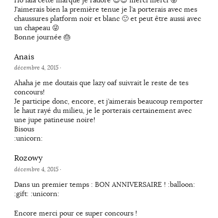
Ho lala cette marque je l’adore 😍😍 merci merci 😜
J’aimerais bien la première tenue je l’a porterais avec mes
chaussures platform noir et blanc 🙂 et peut être aussi avec
un chapeau 😜
Bonne journée 🎂
Anais
décembre 4, 2015
·
Ahaha je me doutais que lazy oaf suivrait le reste de tes
concours!
Je participe donc, encore, et j’aimerais beaucoup remporter
le haut rayé du milieu, je le porterais certainement avec
une jupe patineuse noire!
Bisous
:unicorn:
Rozowy
décembre 4, 2015
·
Dans un premier temps : BON ANNIVERSAIRE ! :balloon:
:gift: :unicorn:
Encore merci pour ce super concours !