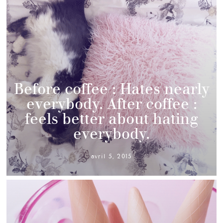
Before coffee : Hates nearly
everybody. After coffee :
feels better about hating
everybody.
avril 5, 2015