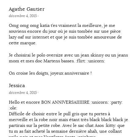
Agathe Gautier
décembre 4, 2015
·
Omg omg omg katia t’es vraiment la meilleure, je me
souviens encore du jour où je suis tombée sur une pièce
lazy oaf sur internet et que je suis tombée amoureuse de
cette marque.
Je choisirai le polo oversize avec un jean skinny ou un jeans
mom et mes doc Martens basses. :flirt: :unicorn:
On croise les doigts, joyeux anniversaire !
Jessica
décembre 4, 2015
·
Hello et encore BON ANNIVERSAIIIIIRE :unicorn: :party:
:ole:
Difficile de choisir entre le pull gris que tu portes à
merveille et la robe noir mais étant très black black black je
partirais sur la petite robe. Avec le sac chat Asos :kitty: que
tu m as fait acheté la semaine dernière ahah, une collant
voile noir et mes Ventilator Areta. :rainbow: