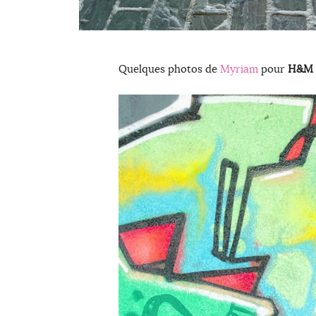
Quelques photos de
Myriam
pour
H&M 