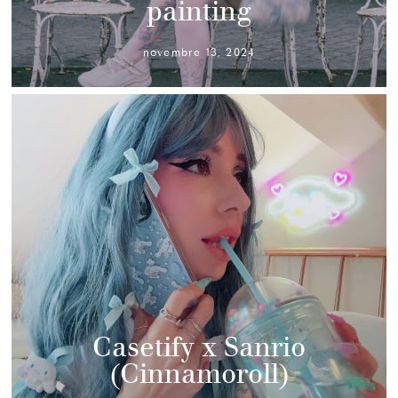
painting
novembre 13, 2024
Casetify x Sanrio
(Cinnamoroll)