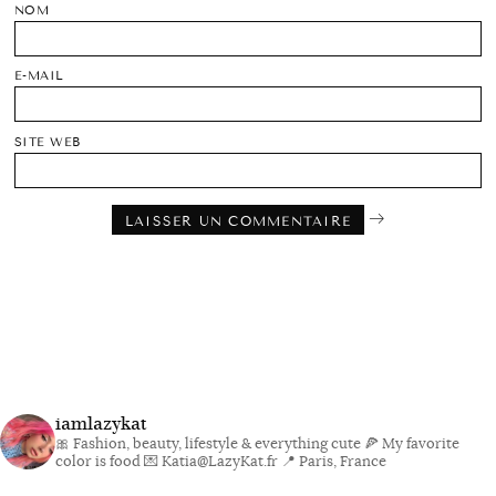
NOM
E-MAIL
SITE WEB
iamlazykat
🎀 Fashion, beauty, lifestyle & everything cute
🍕 My favorite
color is food
💌 Katia@LazyKat.fr
📍 Paris, France