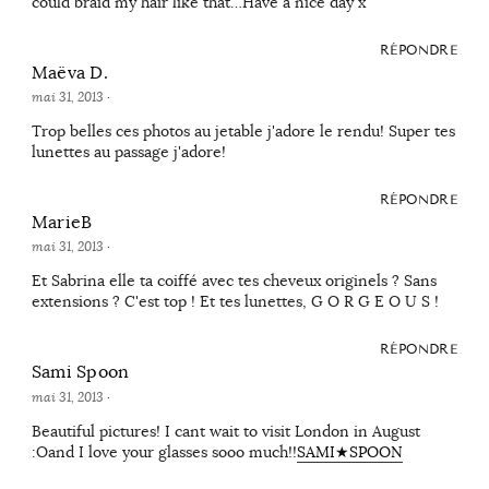
could braid my hair like that…Have a nice day x
RÉPONDRE
Maëva D.
mai 31, 2013
·
Trop belles ces photos au jetable j'adore le rendu! Super tes
lunettes au passage j'adore!
RÉPONDRE
MarieB
mai 31, 2013
·
Et Sabrina elle ta coiffé avec tes cheveux originels ? Sans
extensions ? C'est top ! Et tes lunettes, G O R G E O U S !
RÉPONDRE
Sami Spoon
mai 31, 2013
·
Beautiful pictures! I cant wait to visit London in August
:Oand I love your glasses sooo much!!
SAMI★SPOON