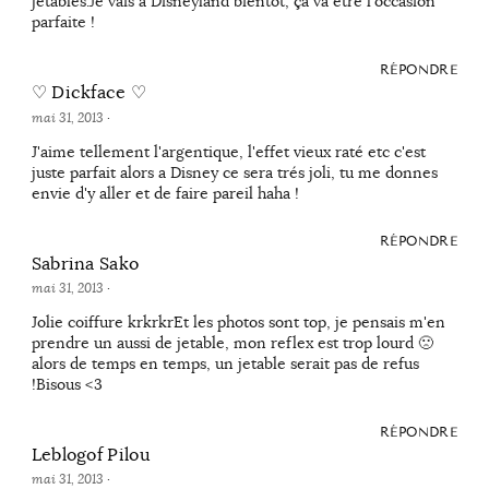
jetables.Je vais à Disneyland bientôt, ça va être l'occasion
parfaite !
RÉPONDRE
♡ Dickface ♡
mai 31, 2013
·
J'aime tellement l'argentique, l'effet vieux raté etc c'est
juste parfait alors a Disney ce sera trés joli, tu me donnes
envie d'y aller et de faire pareil haha !
RÉPONDRE
Sabrina Sako
mai 31, 2013
·
Jolie coiffure krkrkrEt les photos sont top, je pensais m'en
prendre un aussi de jetable, mon reflex est trop lourd 🙁
alors de temps en temps, un jetable serait pas de refus
!Bisous <3
RÉPONDRE
Leblogof Pilou
mai 31, 2013
·