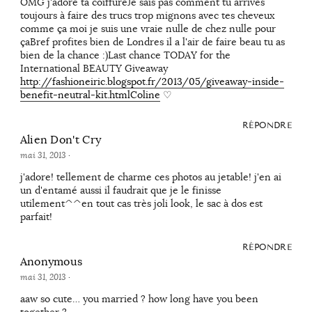
OMG j'adore ta coiffureJe sais pas comment tu arrives
toujours à faire des trucs trop mignons avec tes cheveux
comme ça moi je suis une vraie nulle de chez nulle pour
çaBref profites bien de Londres il a l'air de faire beau tu as
bien de la chance :)Last chance TODAY for the
International BEAUTY Giveaway
http://fashioneiric.blogspot.fr/2013/05/giveaway-inside-
benefit-neutral-kit.htmlColine
♡
RÉPONDRE
Alien Don't Cry
mai 31, 2013
·
j'adore! tellement de charme ces photos au jetable! j'en ai
un d'entamé aussi il faudrait que je le finisse
utilement^^en tout cas très joli look, le sac à dos est
parfait!
RÉPONDRE
Anonymous
mai 31, 2013
·
aaw so cute… you married ? how long have you been
together ?