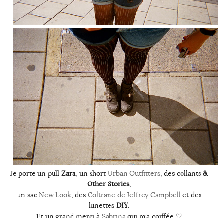
Je porte un pull
Zara
, un short
Urban Outfitters
, des collants
&
Other Stories
,
un sac
New Look
, des
Coltrane de Jeffrey Campbell
et des
lunettes
DIY
.
Et un grand merci à
Sabrina
qui m’a coiffée ♡