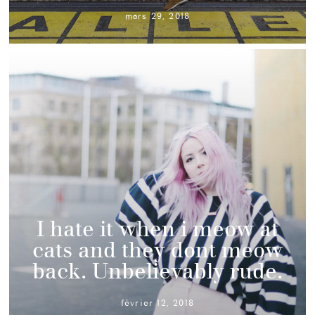
mars 29, 2018
I hate it when i meow at
cats and they dont meow
back. Unbelievably rude.
février 12, 2018