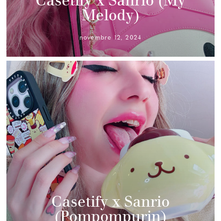
Casetify x Sanrio (My
Melody)
novembre 12, 2024
Casetify x Sanrio
(Pompompurin)