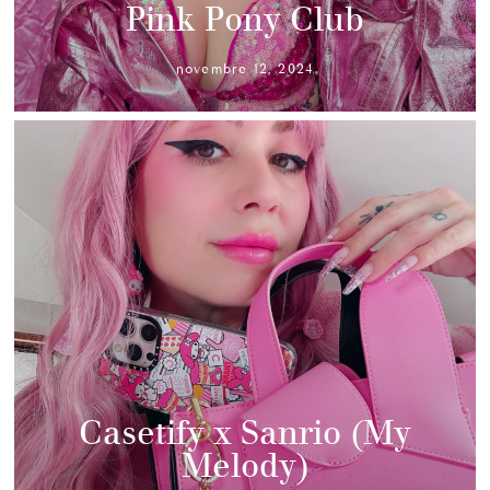
Pink Pony Club
novembre 12, 2024
Casetify x Sanrio (My
Melody)