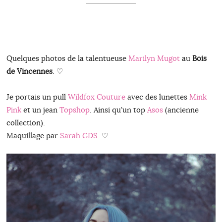
Quelques photos de la talentueuse
Marilyn Mugot
au
Bois
de Vincennes
. ♡
Je portais un pull
Wildfox Couture
avec des lunettes
Mink
Pink
et un jean
Topshop
. Ainsi qu’un top
Asos
(ancienne
collection).
Maquillage par
Sarah GDS
. ♡