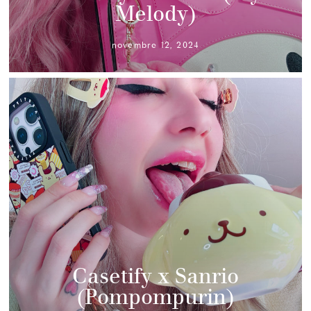
Melody)
novembre 12, 2024
Casetify x Sanrio
(Pompompurin)