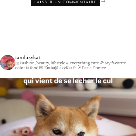
iamlazykat
🎀 Fashion, beauty, lifestyle & everything cute
🍕 My favorite
color is food
💌 Katia@LazyKat.fr
📍 Paris, France