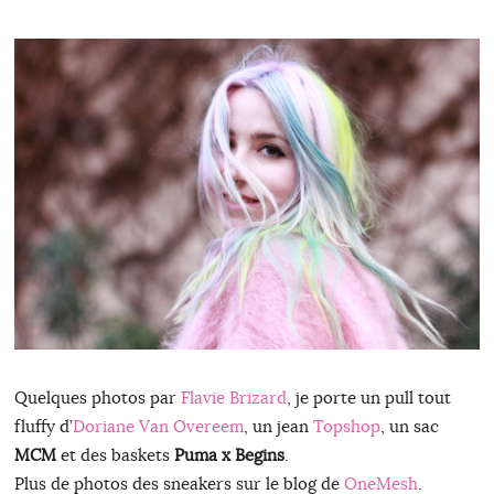
Quelques photos par
Flavie Brizard
, je porte un pull tout
fluffy d’
Doriane Van Overeem
, un jean
Topshop
, un sac
MCM
et des baskets
Puma x Begins
.
Plus de photos des sneakers sur le blog de
OneMesh
.