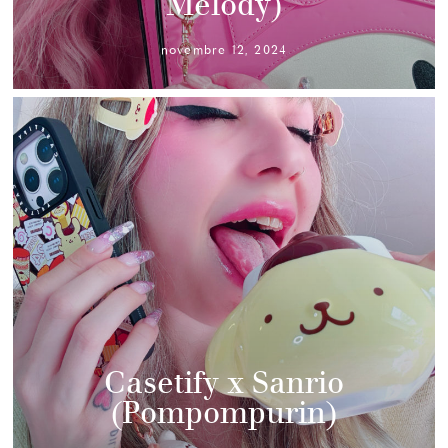
Melody)
novembre 12, 2024
Casetify x Sanrio
(Pompompurin)