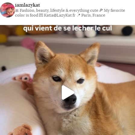
iamlazykat
🎀 Fashion, beauty, lifestyle & everything cute
🍕 My favorite
color is food
💌 Katia@LazyKat.fr
📍 Paris, France