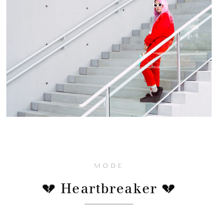
MODE
💔 Heartbreaker 💔