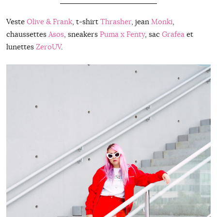
Veste
Olive & Frank
, t-shirt
Thrasher
, jean
Monki
,
chaussettes
Asos
, sneakers
Puma x Fenty
, sac
Grafea
et
lunettes
ZeroUV
.