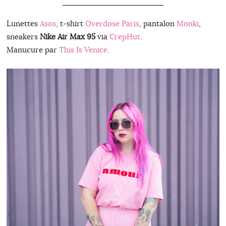
Lunettes
Asos
, t-shirt
Overdose Paris
, pantalon
Monki
,
sneakers
Nike Air Max 95
via
CrepHut
.
Manucure par
This Is Venice
.