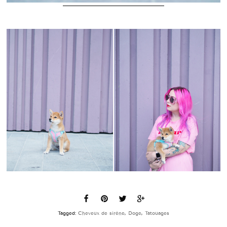
Tagged:
Cheveux de sirène
,
Doge
,
Tatouages