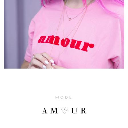
MODE
A M ♡ U R