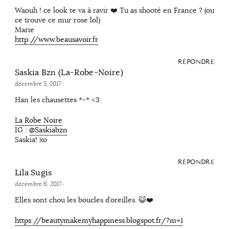
Waouh ! ce look te va à ravir ❤️ Tu as shooté en France ? (ou
ce trouve ce mur rose lol)
Marie
http://www.beausavoir.fr
RÉPONDRE
Saskia Bzn (La-Robe-Noire)
décembre 5, 2017
·
Han les chausettes *-* <3
La Robe Noire
IG :
@Saskiabzn
Saskia! xo
RÉPONDRE
Lila Sugis
décembre 6, 2017
·
Elles sont chou les boucles d’oreilles. 😺❤️
https://beautymakemyhappiness.blogspot.fr/?m=1