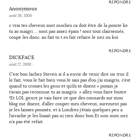
RÉPONDRE
Anonymous
août 26, 2008
·
c vrai tes cheveux sont moches ca doit être de la pointe ke
tu as maigri … sont pas assez épais ! sont tout clairsemés.
coupe les donc. au fait tu t es fait refaire le nez ou koi
RÉPONDRE
DICKFACE
août 27, 2008
·
C’est bon lachez Steven si il a envie de venir dire un truc il
le fait, vous le fait bien vous.Je sais pas d’ou j’ai maigris, c’est
quand tu croises les gens et qu’ils te disent « putain je
t’avais pas reconnue tu as maigris » allez vous faire foutre
!Et LOL genre je vais faire ce que des connards sur mon
blog me disent, d’aller couper mes cheveux, surement pas
je les laisses poussés, et à Londres j’étais quelques peu a
l’arrache je les lissait pas ni rien donc bon.Et non mon nez
n’a pas été refait.
RÉPONDRE