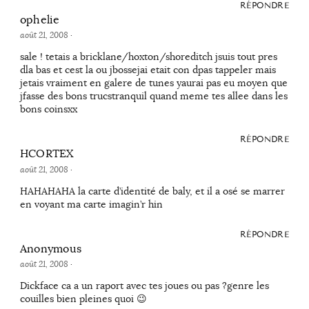
RÉPONDRE
ophelie
août 21, 2008
·
sale ! tetais a bricklane/hoxton/shoreditch jsuis tout pres
dla bas et cest la ou jbossejai etait con dpas tappeler mais
jetais vraiment en galere de tunes yaurai pas eu moyen que
jfasse des bons trucstranquil quand meme tes allee dans les
bons coinsxx
RÉPONDRE
HCORTEX
août 21, 2008
·
HAHAHAHA la carte d’identité de baly, et il a osé se marrer
en voyant ma carte imagin’r hin
RÉPONDRE
Anonymous
août 21, 2008
·
Dickface ca a un raport avec tes joues ou pas ?genre les
couilles bien pleines quoi 😉