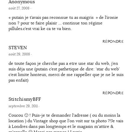
Anonymous
août 27, 2008
·
« putain je t’avais pas reconnue tu as maigris » de l’ironie
non ? pour te faire plaisir … continue ton régime
pillules.c’est vrai ke ca te va bien.
RÉPONDRE
STEVEN
août 29, 2008
·
de toute façon je cherche pas a etre une star du web, j’en
suis déja une (putain c’est pathetique de dire: ‘star du web’
c’est limite honteux, merci de me rappeller que je ne le suis
pas enfait)
RÉPONDRE
StitchismyBFF
septembre 29, 2011
·
Coucou 🙂 ! Puis-je te demander l'adresse ( ou du moins la
location ) du Vintage shop que l'on voit sur ta photo ?!Je vais
à Londres dans pas longtemps et le magasin m'attire &
m'appelle 🙂 Merci par avance ! Laurie