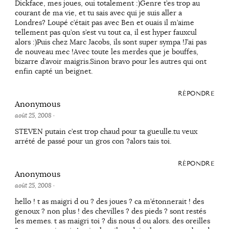
Dickface, mes joues, oui totalement :)Genre t’es trop au
courant de ma vie, et tu sais avec qui je suis aller a
Londres? Loupé c’était pas avec Ben et ouais il m’aime
tellement pas qu’on s’est vu tout ca, il est hyper fauxcul
alors :)Puis chez Marc Jacobs, ils sont super sympa !J’ai pas
de nouveau mec !Avec toute les merdes que je bouffes,
bizarre d’avoir maigris.Sinon bravo pour les autres qui ont
enfin capté un beignet.
RÉPONDRE
Anonymous
août 25, 2008
·
STEVEN putain c’est trop chaud pour ta gueulle.tu veux
arrété de passé pour un gros con ?alors tais toi.
RÉPONDRE
Anonymous
août 25, 2008
·
hello ! t as maigri d ou ? des joues ? ca m’étonnerait ! des
genoux ? non plus ! des chevilles ? des pieds ? sont restés
les memes. t as maigri toi ? dis nous d ou alors. des oreilles