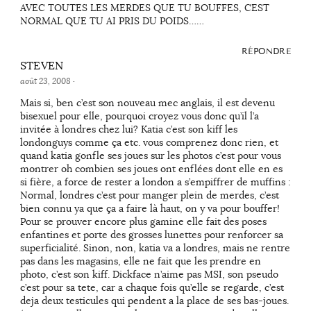
AVEC TOUTES LES MERDES QUE TU BOUFFES, CEST
NORMAL QUE TU AI PRIS DU POIDS……
RÉPONDRE
STEVEN
août 23, 2008
·
Mais si, ben c’est son nouveau mec anglais, il est devenu
bisexuel pour elle, pourquoi croyez vous donc qu’il l’a
invitée à londres chez lui? Katia c’est son kiff les
londonguys comme ça etc. vous comprenez donc rien, et
quand katia gonfle ses joues sur les photos c’est pour vous
montrer oh combien ses joues ont enflées dont elle en es
si fière, a force de rester a london a s’empiffrer de muffins :
Normal, londres c’est pour manger plein de merdes, c’est
bien connu ya que ça a faire là haut, on y va pour bouffer!
Pour se prouver encore plus gamine elle fait des poses
enfantines et porte des grosses lunettes pour renforcer sa
superficialité. Sinon, non, katia va a londres, mais ne rentre
pas dans les magasins, elle ne fait que les prendre en
photo, c’est son kiff. Dickface n’aime pas MSI, son pseudo
c’est pour sa tete, car a chaque fois qu’elle se regarde, c’est
deja deux testicules qui pendent a la place de ses bas-joues.