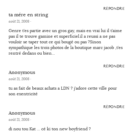
RÉPONDRE
ta mére en string
août 21, 2008
·
Genre t’es partie avec un gros gay, mais en vrai lui il t’aime
pas il te trouve gamine et superficiel.il a reussi a ne pas
vouloir se taper tout ce qui bougé ou pas ?Sinon
sympathique les trois photos de la boutique marc jacob ,t’es
rentré dedans ou bien…
RÉPONDRE
Anonymous
août 21, 2008
·
tu as fait de beaux achats a LDN ? j’adore cette ville pour
son exentricité
RÉPONDRE
Anonymous
août 21, 2008
·
di nou tou Kat … cé ki ton new boyfriend ?