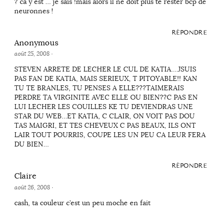
? ca y est … je sais !mais alors il ne doit plus te rester bcp de
neuronnes !
RÉPONDRE
Anonymous
août 25, 2008
·
STEVEN ARRETE DE LECHER LE CUL DE KATIA….JSUIS
PAS FAN DE KATIA, MAIS SERIEUX, T PITOYABLE!! KAN
TU TE BRANLES, TU PENSES A ELLE???TAIMERAIS
PERDRE TA VIRGINITE AVEC ELLE OU BIEN??C PAS EN
LUI LECHER LES COUILLES KE TU DEVIENDRAS UNE
STAR DU WEB…ET KATIA, C CLAIR, ON VOIT PAS DOU
TAS MAIGRI, ET TES CHEVEUX C PAS BEAUX, ILS ONT
LAIR TOUT POURRIS, COUPE LES UN PEU CA LEUR FERA
DU BIEN…
RÉPONDRE
Claire
août 26, 2008
·
cash, ta couleur c’est un peu moche en fait