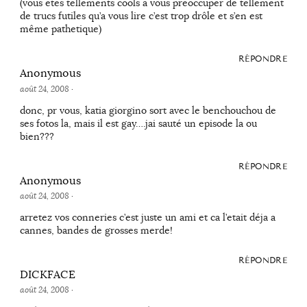
(vous etes tellements cools a vous preoccuper de tellement
de trucs futiles qu’a vous lire c’est trop drôle et s’en est
même pathetique)
RÉPONDRE
Anonymous
août 24, 2008
·
donc, pr vous, katia giorgino sort avec le benchouchou de
ses fotos la, mais il est gay….jai sauté un episode la ou
bien???
RÉPONDRE
Anonymous
août 24, 2008
·
arretez vos conneries c’est juste un ami et ca l’etait déja a
cannes, bandes de grosses merde!
RÉPONDRE
DICKFACE
août 24, 2008
·