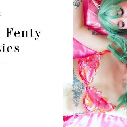
E
x Fenty
ies