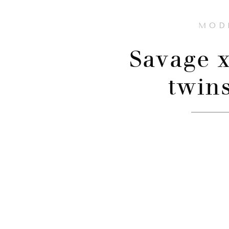
MOD
Savage 
twins