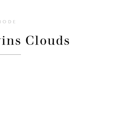
MODE
wins Clouds