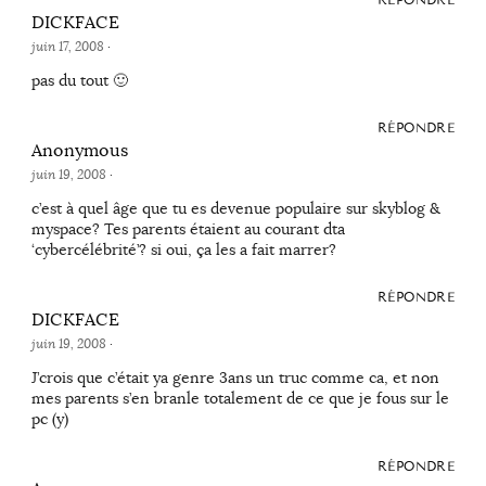
DICKFACE
juin 17, 2008
·
pas du tout 🙂
RÉPONDRE
Anonymous
juin 19, 2008
·
c’est à quel âge que tu es devenue populaire sur skyblog &
myspace? Tes parents étaient au courant dta
‘cybercélébrité’? si oui, ça les a fait marrer?
RÉPONDRE
DICKFACE
juin 19, 2008
·
J’crois que c’était ya genre 3ans un truc comme ca, et non
mes parents s’en branle totalement de ce que je fous sur le
pc (y)
RÉPONDRE