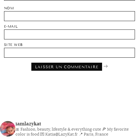
NOM
E-MAIL
SITE WEB
iamlazykat
🎀 Fashion, beauty, lifestyle & everything cute
🍕 My favorite
color is food
💌 Katia@LazyKat.fr
📍 Paris, France