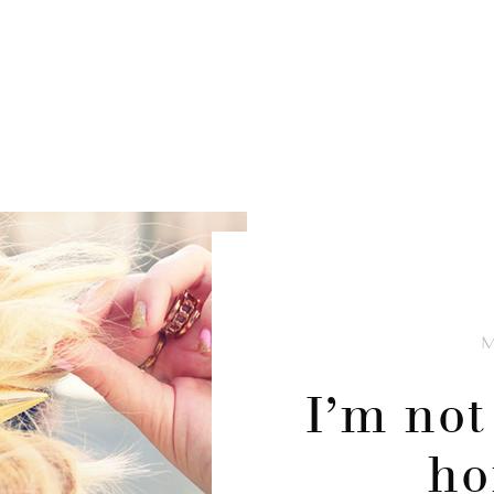
I’m not
ho