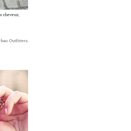
es cheveux,
rban Outfitters
.