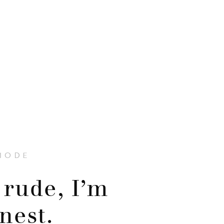
MODE
 rude, I’m
nest.