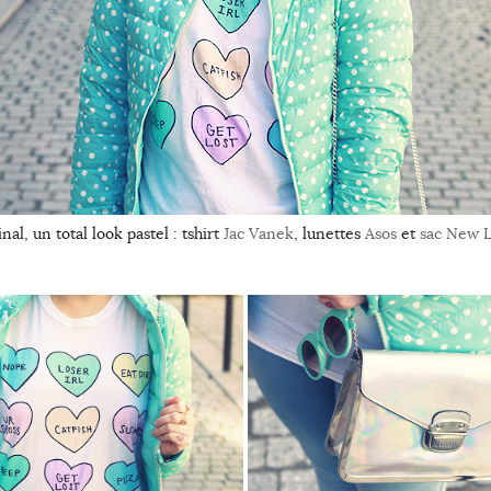
inal, un total look pastel : tshirt
Jac Vanek
, lunettes
Asos
et
sac New 