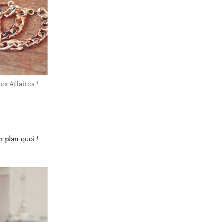
s Affaires
!
 plan quoi !