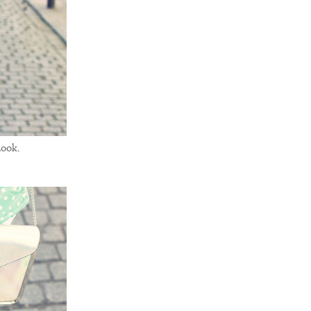
Look
.