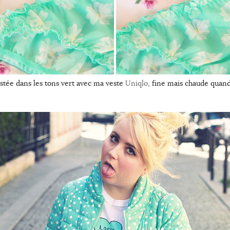
estée dans les tons vert avec ma veste
Uniqlo
, fine mais chaude qua