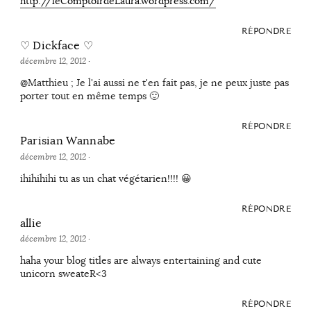
http://leComptoirdeLaura.wordpress.com/
RÉPONDRE
♡ Dickface ♡
décembre 12, 2012
·
@Matthieu ; Je l'ai aussi ne t'en fait pas, je ne peux juste pas
porter tout en même temps 🙂
RÉPONDRE
Parisian Wannabe
décembre 12, 2012
·
ihihihihi tu as un chat végétarien!!!! 😀
RÉPONDRE
allie
décembre 12, 2012
·
haha your blog titles are always entertaining and cute
unicorn sweateR<3
RÉPONDRE