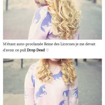
M’étant auto-proclamée Reine des Licornes je me devait
d’avoir ce pull
Drop Dead
♡