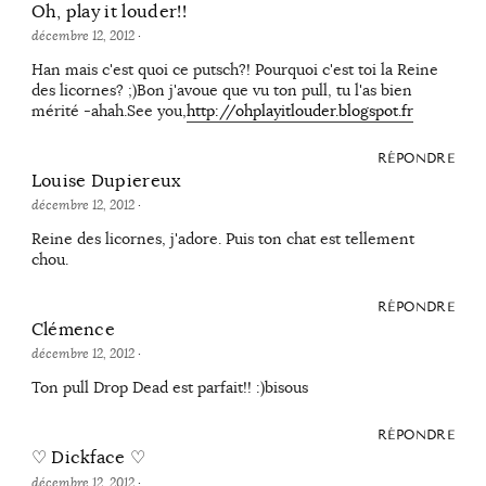
Oh, play it louder!!
décembre 12, 2012
·
Han mais c'est quoi ce putsch?! Pourquoi c'est toi la Reine
des licornes? ;)Bon j'avoue que vu ton pull, tu l'as bien
mérité -ahah.See you,
http://ohplayitlouder.blogspot.fr
RÉPONDRE
Louise Dupiereux
décembre 12, 2012
·
Reine des licornes, j'adore. Puis ton chat est tellement
chou.
RÉPONDRE
Clémence
décembre 12, 2012
·
Ton pull Drop Dead est parfait!! :)bisous
RÉPONDRE
♡ Dickface ♡
décembre 12, 2012
·