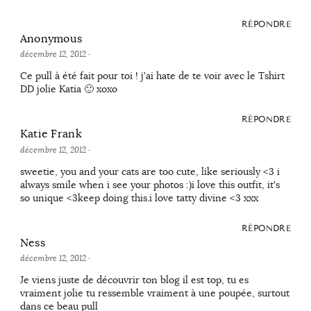
RÉPONDRE
Anonymous
décembre 12, 2012
·
Ce pull à été fait pour toi ! j'ai hate de te voir avec le Tshirt
DD jolie Katia 🙂 xoxo
RÉPONDRE
Katie Frank
décembre 12, 2012
·
sweetie, you and your cats are too cute, like seriously <3 i
always smile when i see your photos :)i love this outfit, it's
so unique <3keep doing this.i love tatty divine <3 xxx
RÉPONDRE
Ness
décembre 12, 2012
·
Je viens juste de découvrir ton blog il est top, tu es
vraiment jolie tu ressemble vraiment à une poupée, surtout
dans ce beau pull