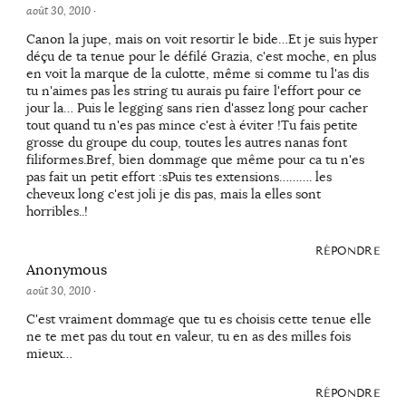
août 30, 2010
·
Canon la jupe, mais on voit resortir le bide…Et je suis hyper
déçu de ta tenue pour le défilé Grazia, c'est moche, en plus
en voit la marque de la culotte, même si comme tu l'as dis
tu n'aimes pas les string tu aurais pu faire l'effort pour ce
jour la… Puis le legging sans rien d'assez long pour cacher
tout quand tu n'es pas mince c'est à éviter !Tu fais petite
grosse du groupe du coup, toutes les autres nanas font
filiformes.Bref, bien dommage que même pour ca tu n'es
pas fait un petit effort :sPuis tes extensions………. les
cheveux long c'est joli je dis pas, mais la elles sont
horribles..!
RÉPONDRE
Anonymous
août 30, 2010
·
C'est vraiment dommage que tu es choisis cette tenue elle
ne te met pas du tout en valeur, tu en as des milles fois
mieux…
RÉPONDRE