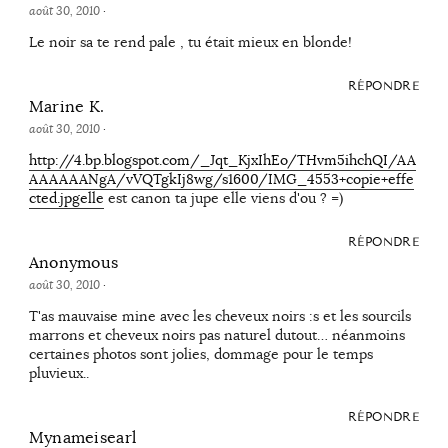
août 30, 2010
·
Le noir sa te rend pale , tu était mieux en blonde!
RÉPONDRE
Marine K.
août 30, 2010
·
http://4.bp.blogspot.com/_Jqt_KjxIhEo/THvm5ihchQI/AA
AAAAAANgA/vVQTgkIj8wg/s1600/IMG_4553+copie+effe
cted.jpgelle
est canon ta jupe elle viens d'ou ? =)
RÉPONDRE
Anonymous
août 30, 2010
·
T'as mauvaise mine avec les cheveux noirs :s et les sourcils
marrons et cheveux noirs pas naturel dutout… néanmoins
certaines photos sont jolies, dommage pour le temps
pluvieux..
RÉPONDRE
Mynameisearl