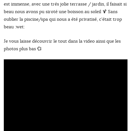
est immense, avec une trés jolie terrasse / jardin, il faisait si
beau nous avons pu siroté une boisson au soleil 🍹 Sans
oublier la piscine/spa qui nous a été privatisé, c’était trop
beau :wet:
Je vous laisse découvrir le tout dans la video ainsi que les
photos plus bas 💞