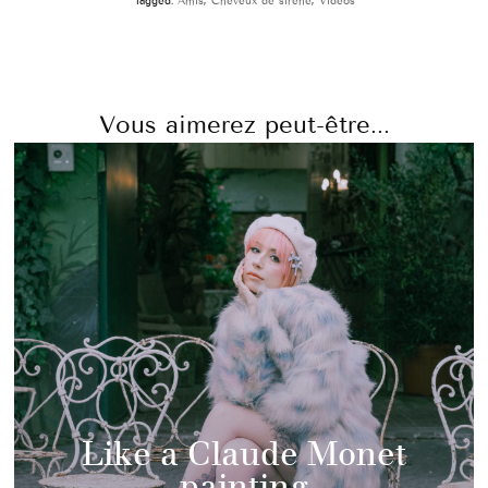
Tagged:
Amis
,
Cheveux de sirène
,
Vidéos
Vous aimerez peut-être...
Like a Claude Monet
painting