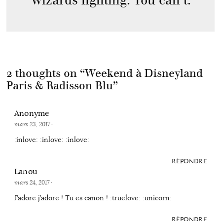
wizards fighting. You can’t.
2 thoughts on “
Weekend à Disneyland
Paris & Radisson Blu
”
Anonyme
mars 23, 2017
·
:inlove: :inlove: :inlove:
RÉPONDRE
Lanou
mars 24, 2017
·
J’adore j’adore ! Tu es canon ! :truelove: :unicorn:
RÉPONDRE