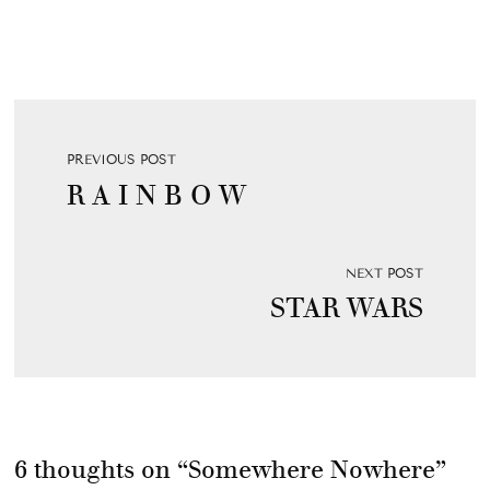
PREVIOUS POST
R A I N B O W
NEXT POST
STAR WARS
6 thoughts on “
Somewhere Nowhere
”