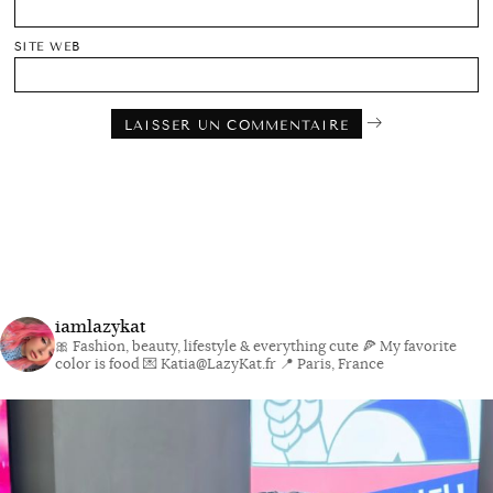
SITE WEB
iamlazykat
🎀 Fashion, beauty, lifestyle & everything cute
🍕 My favorite
color is food
💌 Katia@LazyKat.fr
📍 Paris, France