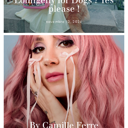
Loungefly for Dogs ? Yes
please !
novembre 12, 2024
By Camille Ferre