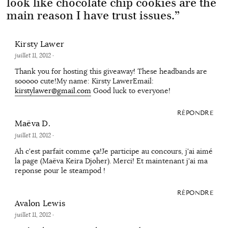
look like chocolate chip cookies are the
main reason I have trust issues.
”
Kirsty Lawer
juillet 11, 2012
·
Thank you for hosting this giveaway! These headbands are
sooooo cute!My name: Kirsty LawerEmail:
kirstylawer@gmail.com
Good luck to everyone!
RÉPONDRE
Maëva D.
juillet 11, 2012
·
Ah c'est parfait comme ça!Je participe au concours, j'ai aimé
la page (Maëva Keira Djoher). Merci! Et maintenant j'ai ma
reponse pour le steampod !
RÉPONDRE
Avalon Lewis
juillet 11, 2012
·