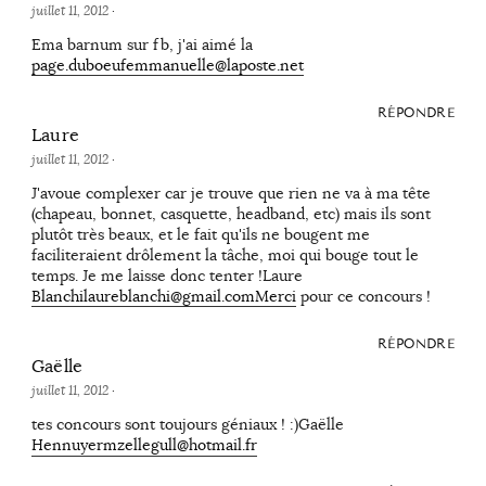
juillet 11, 2012
·
Ema barnum sur fb, j'ai aimé la
page.duboeufemmanuelle@laposte.net
RÉPONDRE
Laure
juillet 11, 2012
·
J'avoue complexer car je trouve que rien ne va à ma tête
(chapeau, bonnet, casquette, headband, etc) mais ils sont
plutôt très beaux, et le fait qu'ils ne bougent me
faciliteraient drôlement la tâche, moi qui bouge tout le
temps. Je me laisse donc tenter !Laure
Blanchilaureblanchi@gmail.comMerci
pour ce concours !
RÉPONDRE
Gaëlle
juillet 11, 2012
·
tes concours sont toujours géniaux ! :)Gaëlle
Hennuyermzellegull@hotmail.fr