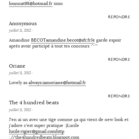
lounnat98@hotmail.fr
xxxo
RÉPONDRE
Anonymous
juillet 11, 2012
·
Amandine
BECOTamandine.becot@sfr.frJe
garde espoir
après avoir participé à tout tes concours ^^
RÉPONDRE
Oriane
juillet 11, 2012
·
Lovely as
always.iamoriane@hotmail.fr
RÉPONDRE
The 4 hundred beats
juillet 11, 2012
·
J'en ai un avec une tige comme ça qui vient de new look et
j'adore c'est super pratique :)Lucile
lucile.vigier@gmail.comhttp
://the4hundredbeats.blogspot.com