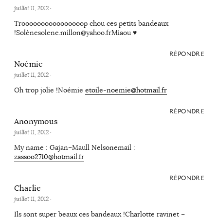
juillet 11, 2012
·
Troooooooooooooooop chou ces petits bandeaux
!Solènesolene.millon@yahoo.frMiaou ♥
RÉPONDRE
Noémie
juillet 11, 2012
·
Oh trop jolie !Noémie
etoile-noemie@hotmail.fr
RÉPONDRE
Anonymous
juillet 11, 2012
·
My name : Gajan–Maull Nelsonemail :
zassoo2710@hotmail.fr
RÉPONDRE
Charlie
juillet 11, 2012
·
Ils sont super beaux ces bandeaux !Charlotte ravinet –