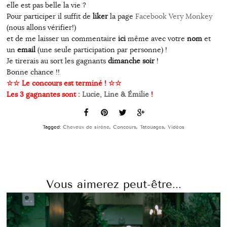
elle est pas belle la vie ?
Pour participer il suffit de
liker
la page
Facebook Very Monkey
(nous allons vérifier!)
et de me laisser un commentaire
ici
même avec votre
nom
et
un
email
(une seule participation par personne) !
Je tirerais au sort les gagnants
dimanche soir
!
Bonne chance !!
☆☆ Le concours est terminé ! ☆☆
Les 3 gagnantes sont :
Lucie, Line & Émilie
!
Tagged:
Cheveux de sirène
,
Concours
,
Tatouages
,
Vidéos
Vous aimerez peut-être...