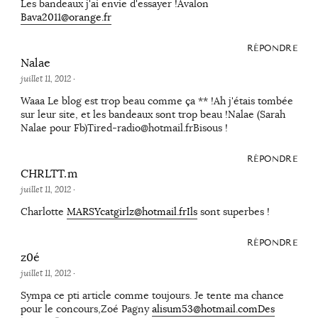
Les bandeaux j'ai envie d'essayer !Avalon
Bava2011@orange.fr
RÉPONDRE
Nalae
juillet 11, 2012
·
Waaa Le blog est trop beau comme ça ** !Ah j'étais tombée
sur leur site, et les bandeaux sont trop beau !Nalae (Sarah
Nalae pour Fb)Tired-radio@hotmail.frBisous !
RÉPONDRE
CHRLTT.m
juillet 11, 2012
·
Charlotte
MARSYcatgirlz@hotmail.frIls
sont superbes !
RÉPONDRE
z0é
juillet 11, 2012
·
Sympa ce pti article comme toujours. Je tente ma chance
pour le concours,Zoé Pagny
alisum53@hotmail.comDes