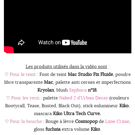
Les produits utilisés dans la vidéo sont
:
♡
Pour le teint
: Font de teint
Mac Studio Fix Fluide
, poudre
libre transparente
Mac
, palette anti cernes et imperfections
Kryolan
, blush
Sephora
n°18
.
♡
Pour les yeux
: palette
Naked 2 d’Urban Decay
(couleurs
Bootycall, Tease, Busted, Black Out), stick enlumineur
Kiko
,
mascara
Kiko Ultra Tech Curve.
♡
Pour la bouche
: Rouge à lèvre
Cosmopop
de
Lime Crime
,
gloss
fuchsia
extra volume
Kiko
.