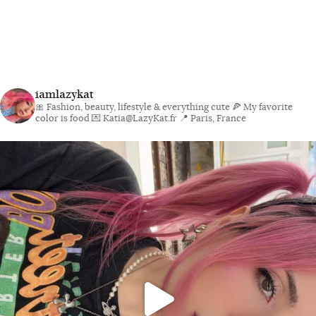
iamlazykat
🎀 Fashion, beauty, lifestyle & everything cute
🍕 My favorite
color is food
💌 Katia@LazyKat.fr
📍 Paris, France