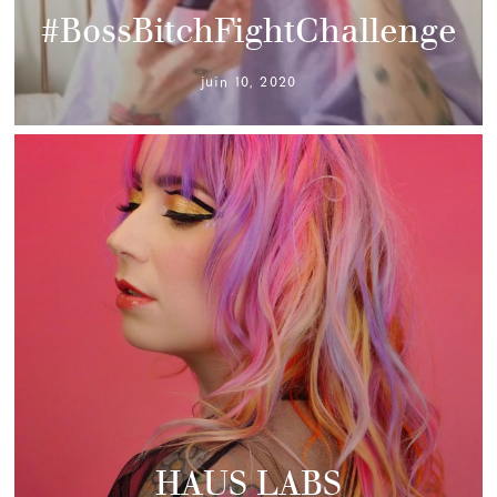
#BossBitchFightChallenge
juin 10, 2020
HAUS LABS