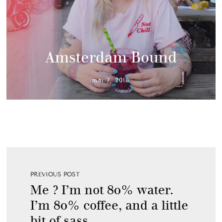
Amsterdam Bound
mai 7, 2018
PREVIOUS POST
Me ? I’m not 80% water.
I’m 80% coffee, and a little
bit of sass.