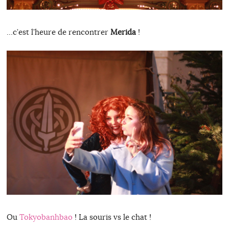
…c’est l’heure de rencontrer
Merida
!
Ou
Tokyobanhbao
! La souris vs le chat !