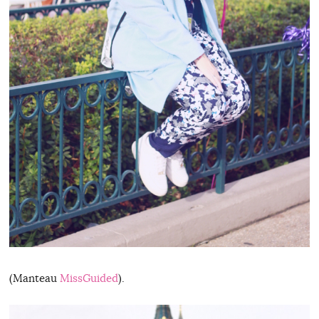
(Manteau
MissGuided
).