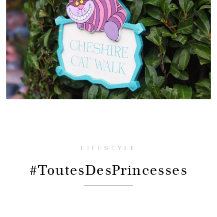
LIFESTYLE
#ToutesDesPrincesses