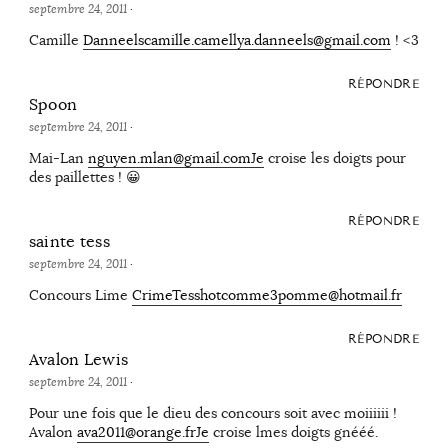
septembre 24, 2011
·
Camille
Danneelscamille.camellya.danneels@gmail.com
! <3
RÉPONDRE
Spoon
septembre 24, 2011
·
Mai-Lan
nguyen.mlan@gmail.comJe
croise les doigts pour
des paillettes ! 😀
RÉPONDRE
sainte tess
septembre 24, 2011
·
Concours Lime
CrimeTesshotcomme3pomme@hotmail.fr
RÉPONDRE
Avalon Lewis
septembre 24, 2011
·
Pour une fois que le dieu des concours soit avec moiiiiii !
Avalon
ava2011@orange.frJe
croise lmes doigts gnééé.