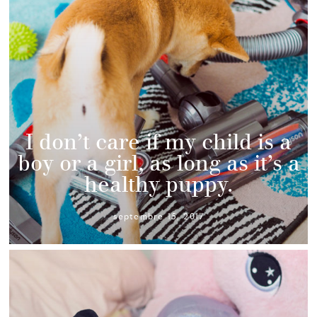
I don’t care if my child is a
boy or a girl, as long as it’s a
healthy puppy.
septembre 15, 2017