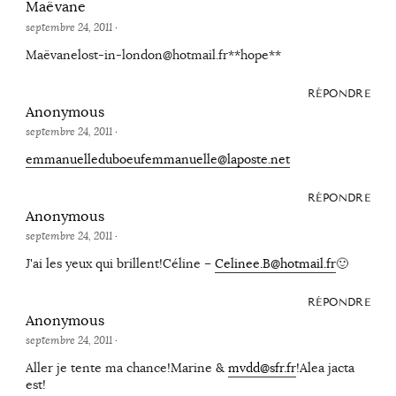
Maëvane
septembre 24, 2011
·
Maëvanelost-in-london@hotmail.fr**hope**
RÉPONDRE
Anonymous
septembre 24, 2011
·
emmanuelleduboeufemmanuelle@laposte.net
RÉPONDRE
Anonymous
septembre 24, 2011
·
J'ai les yeux qui brillent!Céline –
Celinee.B@hotmail.fr
🙂
RÉPONDRE
Anonymous
septembre 24, 2011
·
Aller je tente ma chance!Marine &
mvdd@sfr.fr
!Alea jacta
est!