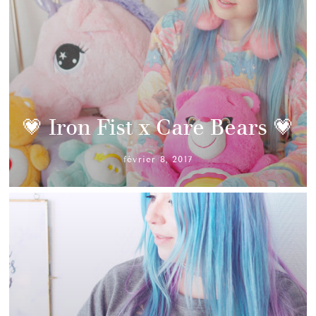
💗 Iron Fist x Care Bears 💗
février 8, 2017