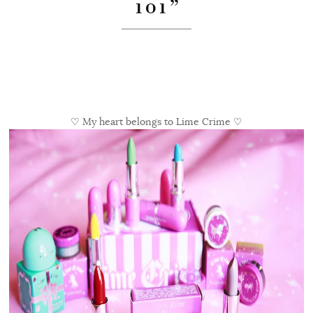
101”
♡
My heart belongs to Lime Crime
♡