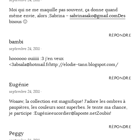
Moi qui ne me maquille pas souvent, ça donne quand
même envie, alors ;Sabrina –
sabrinasako@gmail.comDes
bisous 🙂
RÉPONDRE
bambi
septembre 24, 2011
·
hoooooo ouiiiii :3 j'en veux
<3absala@hotmail.frhttp://elodie-tann.blogspot.com/
RÉPONDRE
Eugénie
septembre 24, 2011
·
Woaaw, la collection est magnifique! J'adore les ombres à
paupières, les couleurs sont superbes. Je tente ma chance,
je participe :Eugénieeucordier@laposte.netZoubis!
RÉPONDRE
Peggy