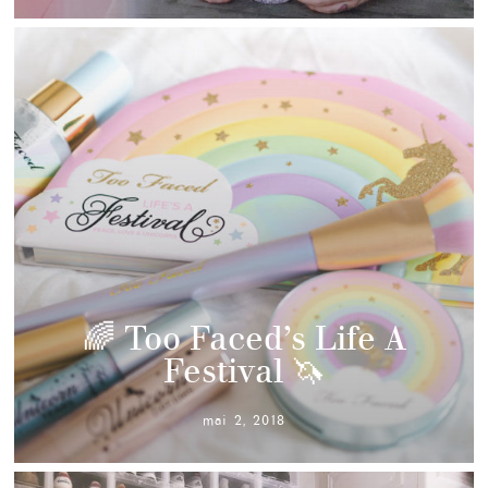
🌈 Too Faced’s Life A
Festival 🦄
mai 2, 2018