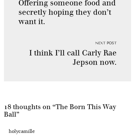
Offering someone food and
secretly hoping they don’t
want it.
NEXT POST
I think I’ll call Carly Rae
Jepson now.
18 thoughts on “
The Born This Way
Ball
”
holycamille