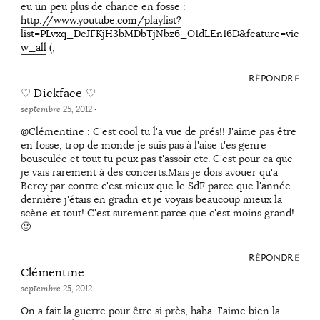
eu un peu plus de chance en fosse :
http://www.youtube.com/playlist?
list=PLvxq_DeJFKjH3bMDbTjNbz6_O1dLEn16D&feature=vie
w_all
(;
RÉPONDRE
♡ Dickface ♡
septembre 25, 2012
·
@Clémentine : C'est cool tu l'a vue de prés!! J'aime pas être
en fosse, trop de monde je suis pas à l'aise t'es genre
bousculée et tout tu peux pas t'assoir etc. C'est pour ca que
je vais rarement à des concerts.Mais je dois avouer qu'a
Bercy par contre c'est mieux que le SdF parce que l'année
dernière j'étais en gradin et je voyais beaucoup mieux la
scène et tout! C'est surement parce que c'est moins grand!
🙂
RÉPONDRE
Clémentine
septembre 25, 2012
·
On a fait la guerre pour être si près, haha. J'aime bien la