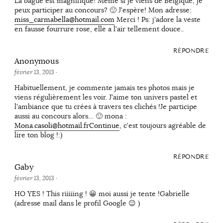
La bague est magnifique! Même si je viens de Belgique, je
peux participer au concours? 🙂 J'espère! Mon adresse:
miss_carmabella@hotmail.com
Merci ! Ps: j'adore la veste
en fausse fourrure rose, elle a l'air tellement douce..
RÉPONDRE
Anonymous
février 13, 2013
·
Habituellement, je commente jamais tes photos mais je
viens régulièrement les voir. J'aime ton univers pastel et
l'ambiance que tu crées à travers tes clichés !Je participe
aussi au concours alors… 🙂 mona :
Mona.casoli@hotmail.frContinue
, c'est toujours agréable de
lire ton blog !:)
RÉPONDRE
Gaby
février 13, 2013
·
HO YES ! This riiiiing ! 😀 moi aussi je tente !Gabrielle
(adresse mail dans le profil Google 😉 )