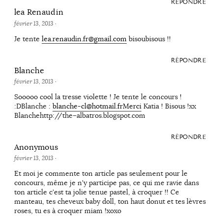
RÉPONDRE
lea Renaudin
février 13, 2013
·
Je tente
lea.renaudin.fr@gmail.com
bisoubisous !!
RÉPONDRE
Blanche
février 13, 2013
·
Sooooo cool la tresse violette ! Je tente le concours !
:DBlanche :
blanche-cl@hotmail.frMerci
Katia ! Bisous !xx
Blanchehttp://the–albatros.blogspot.com
RÉPONDRE
Anonymous
février 13, 2013
·
Et moi je commente ton article pas seulement pour le
concours, même je n'y participe pas, ce qui me ravie dans
ton article c'est ta jolie tenue pastel, à croquer !! Ce
manteau, tes cheveux baby doll, ton haut donut et tes lèvres
roses, tu es à croquer miam !xoxo