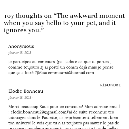
107 thoughts on “
The awkward moment
when you say hello to your pet, and it
ignores you.
”
Anonymous
février 13, 2013
·
je participes au concours :)ps: j'adore ce que tu portes ,
comme toujours .(j ai posté un comm déjà mais je pense
que ça a foiré ?)Maureenmau-si@hotmail.com
RÉPONDRE
Elodie Bonneau
février 13, 2013
·
Merci beaucoup Katia pour ce concours! Mon adresse email
:
elodie.bonneau29@gmail.comJ
'ai de suite reconnue tes
tatouages dans le Paulette, ils représentent tellement bien
ton univers! Je vois que tu n'as toujours pas sauter le pas de
te couper les cheveux mais tu as raison car tu fais de belles