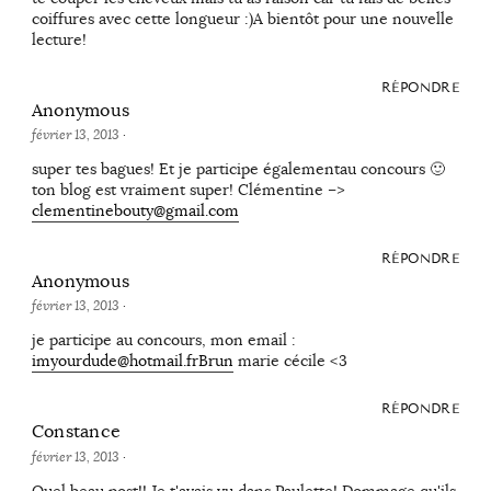
coiffures avec cette longueur :)A bientôt pour une nouvelle
lecture!
RÉPONDRE
Anonymous
février 13, 2013
·
super tes bagues! Et je participe égalementau concours 🙂
ton blog est vraiment super! Clémentine –>
clementinebouty@gmail.com
RÉPONDRE
Anonymous
février 13, 2013
·
je participe au concours, mon email :
imyourdude@hotmail.frBrun
marie cécile <3
RÉPONDRE
Constance
février 13, 2013
·
Quel beau post!! Je t'avais vu dans Paulette! Dommage qu'ils