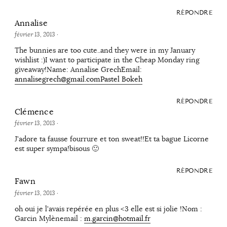
RÉPONDRE
Annalise
février 13, 2013
·
The bunnies are too cute..and they were in my January
wishlist :)I want to participate in the Cheap Monday ring
giveaway!Name: Annalise GrechEmail:
annalisegrech@gmail.com
Pastel Bokeh
RÉPONDRE
Clémence
février 13, 2013
·
J'adore ta fausse fourrure et ton sweat!!Et ta bague Licorne
est super sympa!bisous 🙂
RÉPONDRE
Fawn
février 13, 2013
·
oh oui je l'avais repérée en plus <3 elle est si jolie !Nom :
Garcin Mylènemail :
m.garcin@hotmail.fr