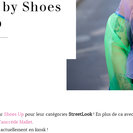
 by Shoes
p
ar
Shoes Up
pour leur catégories
StreetLook
! En plus de ca ave
Tancrède Mallet
.
 actuellement en kiosk !