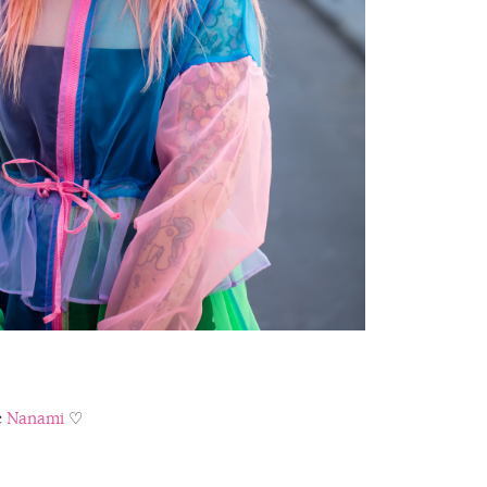
c
Nanami
♡