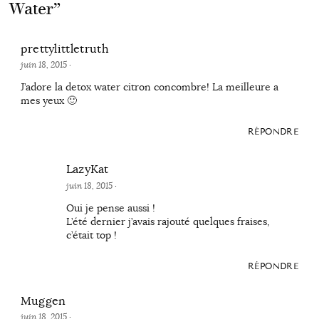
Water
”
prettylittletruth
juin 18, 2015
·
J’adore la detox water citron concombre! La meilleure a
mes yeux 🙂
RÉPONDRE
LazyKat
juin 18, 2015
·
Oui je pense aussi !
L’été dernier j’avais rajouté quelques fraises,
c’était top !
RÉPONDRE
Muggen
juin 18, 2015
·