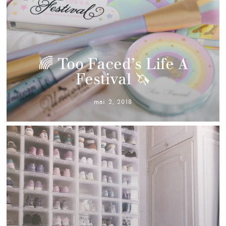
🌈 Too Faced’s Life A
Festival 🦄
mai 2, 2018