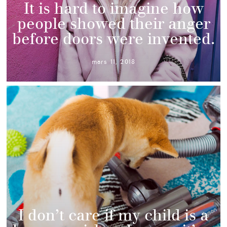
It is hard to imagine how
people showed their anger
before doors were invented.
mars 11, 2018
I don’t care if my child is a