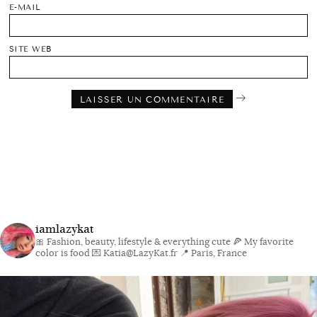
E-MAIL
SITE WEB
iamlazykat
🎀 Fashion, beauty, lifestyle & everything cute
🍕 My favorite
color is food
💌 Katia@LazyKat.fr
📍 Paris, France