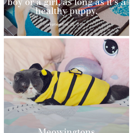
boy or a girl, as long as it’s a
healthy puppy.
septembre 15, 2017
Meowingtons