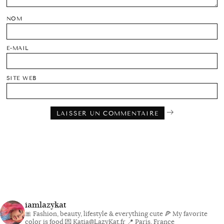
NOM
E-MAIL
SITE WEB
iamlazykat
🎀 Fashion, beauty, lifestyle & everything cute
🍕 My favorite
color is food
💌 Katia@LazyKat.fr
📍 Paris, France