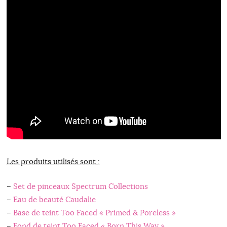
Les produits utilisés sont :
–
Set de pinceaux Spectrum Collections
–
Eau de beauté Caudalie
–
Base de teint Too Faced « Primed & Poreless »
–
Fond de teint Too Faced « Born This Way »