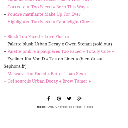
–
Correcteur Too Faced « Born This Way »
–
Poudre matifiante Make Up For Ever
–
Highlighter Too Faced « Candlelight Glow »
–
Blush Too Faced « Love Flush »
– Palette blush Urban Decay x Gwen Stefani (sold out)
–
Palette ombre à paupières Too Faced « Totally Cute »
– Eyeliner Kat Von D « Tattoo Liner » (bientôt sur
Sephora.fr)
–
Mascara Too Faced « Better Than Sex »
–
Gel sourcils Urban Decay « Brow Tamer »
Tagged:
Amis
,
Cheveux de sirène
,
Vidéos