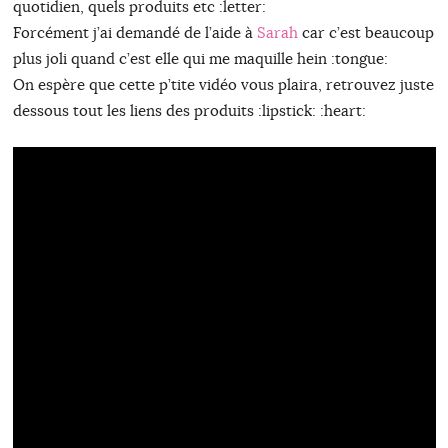
quotidien, quels produits etc :letter:
Forcément j’ai demandé de l’aide à
Sarah
car c’est beaucoup
plus joli quand c’est elle qui me maquille hein :tongue:
On espère que cette p’tite vidéo vous plaira, retrouvez juste
dessous tout les liens des produits :lipstick: :heart: