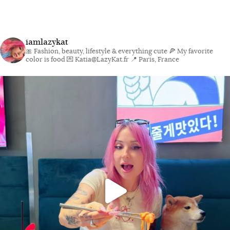
iamlazykat
🎀 Fashion, beauty, lifestyle & everything cute
🍕 My favorite
color is food
💌 Katia@LazyKat.fr
📍 Paris, France