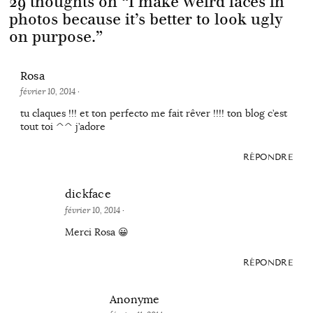
29 thoughts on “
I make weird faces in
photos because it’s better to look ugly
on purpose.
”
Rosa
février 10, 2014
·
tu claques !!! et ton perfecto me fait rêver !!!! ton blog c’est
tout toi ^^ j’adore
RÉPONDRE
dickface
février 10, 2014
·
Merci Rosa 😀
RÉPONDRE
Anonyme