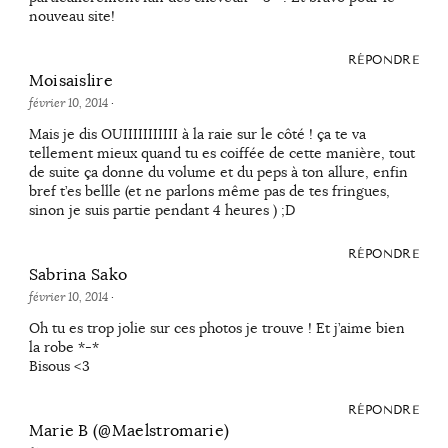
nouveau site!
RÉPONDRE
Moisaislire
février 10, 2014
·
Mais je dis OUIIIIIIIIIII à la raie sur le côté ! ça te va
tellement mieux quand tu es coiffée de cette manière, tout
de suite ça donne du volume et du peps à ton allure, enfin
bref t’es bellle (et ne parlons même pas de tes fringues,
sinon je suis partie pendant 4 heures ) ;D
RÉPONDRE
Sabrina Sako
février 10, 2014
·
Oh tu es trop jolie sur ces photos je trouve ! Et j’aime bien
la robe *-*
Bisous <3
RÉPONDRE
Marie B (@Maelstromarie)