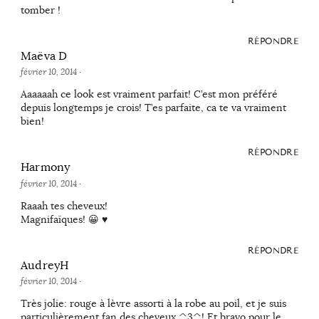
tomber !
RÉPONDRE
Maëva D
février 10, 2014
·
Aaaaaah ce look est vraiment parfait! C’est mon préféré
depuis longtemps je crois! T’es parfaite, ca te va vraiment
bien!
RÉPONDRE
Harmony
février 10, 2014
·
Raaah tes cheveux!
Magnifaïques! 😀 ♥
RÉPONDRE
AudreyH
février 10, 2014
·
Très jolie: rouge à lèvre assorti à la robe au poil, et je suis
particulièrement fan des cheveux ^3^! Et bravo pour le