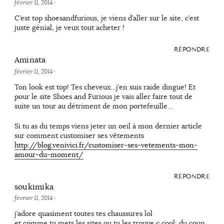
février 11, 2014
·
C’est top shoesandfurious, je viens d’aller sur le site, c’est
juste génial, je veux tout acheter !
RÉPONDRE
Aminata
février 11, 2014
·
Ton look est top! Tes cheveux…j’en suis raide dingue! Et
pour le site Shoes and Furious je vais aller faire tout de
suite un tour au détriment de mon portefeuille…
Si tu as du temps viens jeter un oeil à mon dernier article
sur comment customiser ses vêtements
http://blog.venivici.fr/customiser-ses-vetements-mon-
amour-du-moment/
RÉPONDRE
soukimika
février 11, 2014
·
j’adore quasiment toutes tes chaussures lol
et comme tu mets les sites ou tu les trouve c cool; du coup